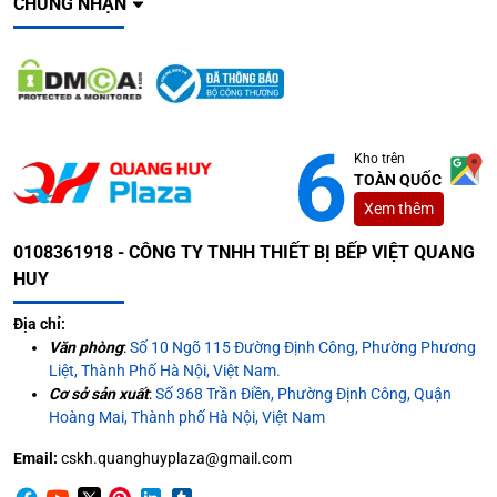
CHỨNG NHẬN
Kho trên
TOÀN QUỐC
Xem thêm
0108361918 - CÔNG TY TNHH THIẾT BỊ BẾP VIỆT QUANG
HUY
Địa chỉ:
Văn phòng
:
Số 10 Ngõ 115 Đường Định Công, Phường Phương
Liệt, Thành Phố Hà Nội, Việt Nam.
Cơ sở sản xuất
:
Số 368 Trần Điền, Phường Định Công, Quận
Hoàng Mai, Thành phố Hà Nội, Việt Nam
Email:
cskh.quanghuyplaza@gmail.com