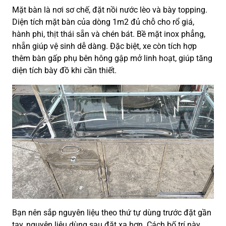
Mặt bàn là nơi sơ chế, đặt nồi nước lèo và bày topping.
Diện tích mặt bàn của dòng 1m2 đủ chỗ cho rổ giá,
hành phi, thịt thái sẵn và chén bát. Bề mặt inox phẳng,
nhẵn giúp vệ sinh dễ dàng. Đặc biệt, xe còn tích hợp
thêm bàn gấp phụ bên hông gập mở linh hoạt, giúp tăng
diện tích bày đồ khi cần thiết.
Bạn nên sắp nguyên liệu theo thứ tự dùng trước đặt gần
tay, nguyên liệu dùng sau đặt xa hơn. Cách bố trí này