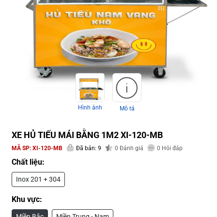
Hình ảnh
Mô tả
XE HỦ TIẾU MÁI BẰNG 1M2 XI-120-MB
MÃ SP:
XI-120-MB
Đã bán: 9
0
Đánh giá
0
Hỏi đáp
Chất liệu:
Inox 201 + 304
Khu vực:
Miền Bắc
Miền Trung - Nam