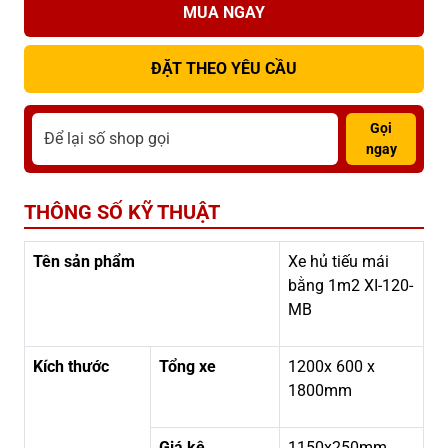
MUA NGAY
ĐẶT THEO YÊU CẦU
Gọi
ngay
THÔNG SỐ KỸ THUẬT
Tên sản phẩm
Xe hủ tiếu mái
bằng 1m2 XI-120-
MB
Kích thước
Tổng xe
1200x 600 x
1800mm
Giá kệ
1150x250mm