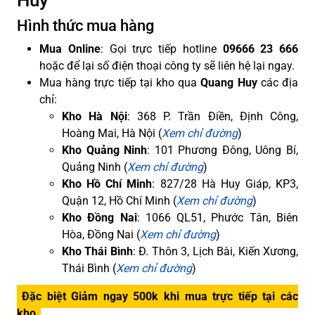
Huy
Hình thức mua hàng
Mua Online
: Gọi trực tiếp hotline
09666 23 666
hoặc để lại số điện thoại công ty sẽ liên hệ lại ngay.
Mua hàng trực tiếp tại kho qua
Quang Huy
các địa
chỉ:
Kho Hà Nội
: 368 P. Trần Điền, Định Công,
Hoàng Mai, Hà Nội (
Xem chỉ đường
)
Kho Quảng Ninh
: 101 Phương Đông, Uông Bí,
Quảng Ninh (
Xem chỉ đường
)
Kho Hồ Chí Minh
: 827/28 Hà Huy Giáp, KP3,
Quận 12, Hồ Chí Minh (
Xem chỉ đường
)
Kho Đồng Nai
: 1066 QL51, Phước Tân, Biên
Hòa, Đồng Nai (
Xem chỉ đường
)
Kho Thái Bình
: Đ. Thôn 3, Lịch Bài, Kiến Xương,
Thái Bình (
Xem chỉ đường
)
Đặc biệt Giảm ngay 500k khi mua trực tiếp tại các
kho