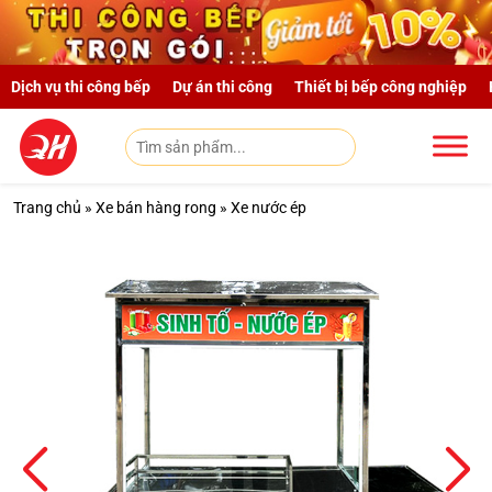
Skip to main content
Dịch vụ thi công bếp
Dự án thi công
Thiết bị bếp công nghiệp
Trang chủ
»
Xe bán hàng rong
»
Xe nước ép