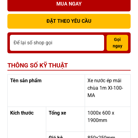
MUA NGAY
ĐẶT THEO YÊU CẦU
Gọi
ngay
THÔNG SỐ KỸ THUẬT
Tên sản phẩm
Xe nước ép mái
chùa 1m XI-100-
MA
Kích thước
Tổng xe
1000x 600 x
1900mm
Giá kệ
850x250mm