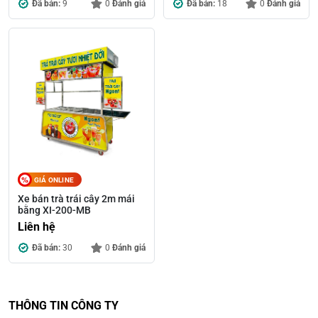
Đã bán:
9
0
Đánh giá
Đã bán:
18
0
Đánh giá
GIÁ ONLINE
Xe bán trà trái cây 2m mái
bằng XI-200-MB
Liên hệ
Đã bán:
30
0
Đánh giá
THÔNG TIN CÔNG TY