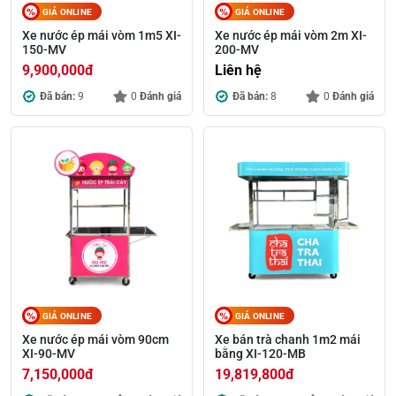
GIÁ ONLINE
GIÁ ONLINE
Xe nước ép mái vòm 1m5 XI-
Xe nước ép mái vòm 2m XI-
150-MV
200-MV
9,900,000
đ
Liên hệ
Đã bán:
9
0
Đánh giá
Đã bán:
8
0
Đánh giá
GIÁ ONLINE
GIÁ ONLINE
Xe nước ép mái vòm 90cm
Xe bán trà chanh 1m2 mái
XI-90-MV
bằng XI-120-MB
7,150,000
đ
19,819,800
đ