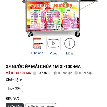
Hình ảnh
Video
Mô tả
XE NƯỚC ÉP MÁI CHÙA 1M XI-100-MA
MÃ SP:
XI-100-MA
Đã bán: 19
0
Đánh giá
0
Hỏi đáp
Chất liệu:
Inox 304
Khu vực:
Miền Bắc
Miền Trung - Nam