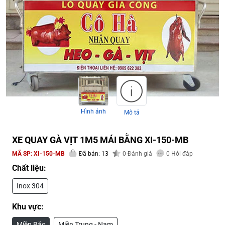
Hình ảnh
Mô tả
XE QUAY GÀ VỊT 1M5 MÁI BẰNG XI-150-MB
MÃ SP:
XI-150-MB
Đã bán: 13
0
Đánh giá
0
Hỏi đáp
Chất liệu:
Inox 304
Khu vực:
Miền Bắc
Miền Trung - Nam