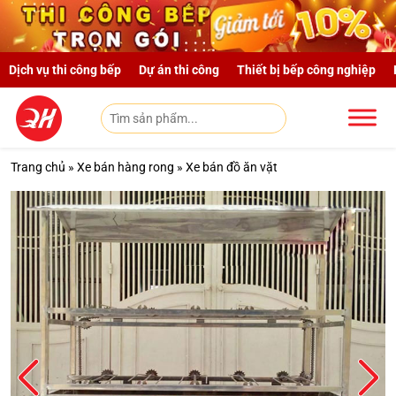
Skip to main content
Dịch vụ thi công bếp
Dự án thi công
Thiết bị bếp công nghiệp
Trang chủ
»
Xe bán hàng rong
»
Xe bán đồ ăn vặt