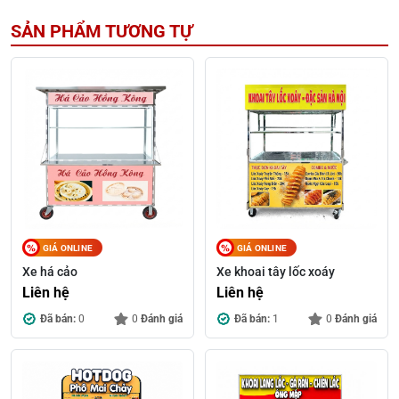
SẢN PHẨM TƯƠNG TỰ
GIÁ ONLINE
GIÁ ONLINE
Xe há cảo
Xe khoai tây lốc xoáy
Liên hệ
Liên hệ
Đã bán:
0
0
Đánh giá
Đã bán:
1
0
Đánh giá