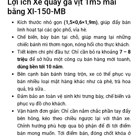
Lợi ích Xe quay gà vịt 1m5 mái
bằng XI-150-MB
Kích thước nhỏ gọn
(1,5×0,6×1,9m)
, giúp đẩy bán
linh hoạt tại các góc phố, vỉa hè.
Chế biến, bày bán tại chỗ, giúp mang lại những
chiếc bánh mì thơm ngon, nóng hổi cho thực khách.
Tiết kiệm chi phí đầu tư: Chỉ cần bỏ ra khoảng
7 – 8
triệu
để sở hữu một công cụ bán hàng mới toanh,
dùng
bền tới 10 năm
.
Bên cạnh bán bánh tráng trộn, xe có thể phục vụ
bán nhiều loại mặt hàng khác như cà phê, trà hoa
quả, trà sữa..
Đảm bảo an toàn vệ sinh khi trưng bày, chế biến và
phục vụ đồ cho khách.
Vận hành đơn giản: Chỉ cần nắm chắc phần tay đẩy
bên hông, kéo theo chiều ngược lại với thân xe.
Chỉnh hướng phù hợp qua bộ phận để đi tới điểm
bán mong muốn. Tới điểm bán, đóng chốt khóa ở