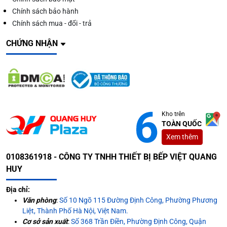
Chính sách bảo hành
Chính sách mua - đổi - trả
CHỨNG NHẬN
Kho trên
TOÀN QUỐC
Xem thêm
0108361918 - CÔNG TY TNHH THIẾT BỊ BẾP VIỆT QUANG
HUY
Địa chỉ:
Văn phòng
:
Số 10 Ngõ 115 Đường Định Công, Phường Phương
Liệt, Thành Phố Hà Nội, Việt Nam.
Cơ sở sản xuất
:
Số 368 Trần Điền, Phường Định Công, Quận