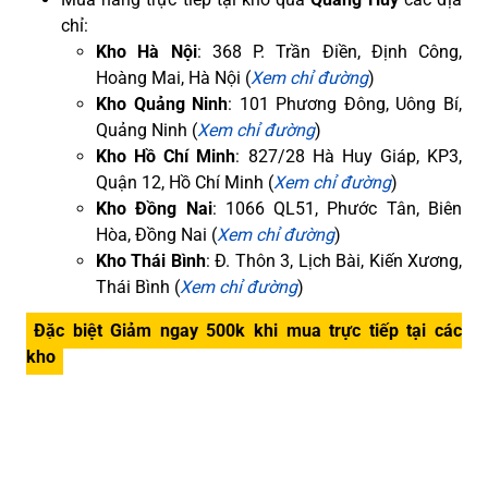
chỉ:
Kho Hà Nội
: 368 P. Trần Điền, Định Công,
Hoàng Mai, Hà Nội (
Xem chỉ đường
)
Kho Quảng Ninh
: 101 Phương Đông, Uông Bí,
Quảng Ninh (
Xem chỉ đường
)
Kho Hồ Chí Minh
: 827/28 Hà Huy Giáp, KP3,
Quận 12, Hồ Chí Minh (
Xem chỉ đường
)
Kho Đồng Nai
: 1066 QL51, Phước Tân, Biên
Hòa, Đồng Nai (
Xem chỉ đường
)
Kho Thái Bình
: Đ. Thôn 3, Lịch Bài, Kiến Xương,
Thái Bình (
Xem chỉ đường
)
Đặc biệt Giảm ngay 500k khi mua trực tiếp tại các
kho