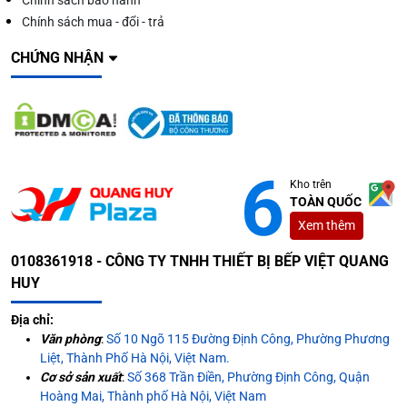
Chính sách bảo hành
Chính sách mua - đổi - trả
CHỨNG NHẬN
Kho trên
TOÀN QUỐC
Xem thêm
0108361918 - CÔNG TY TNHH THIẾT BỊ BẾP VIỆT QUANG
HUY
Địa chỉ:
Văn phòng
:
Số 10 Ngõ 115 Đường Định Công, Phường Phương
Liệt, Thành Phố Hà Nội, Việt Nam.
Cơ sở sản xuất
:
Số 368 Trần Điền, Phường Định Công, Quận
Hoàng Mai, Thành phố Hà Nội, Việt Nam