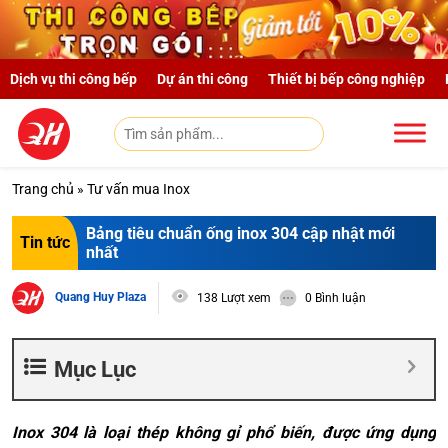
Skip to main content
Dịch vụ thi công bếp
Dự án thi công
Thiết bị bếp công nghiệp
Trang chủ
»
Tư vấn mua Inox
Bảng tiêu chuẩn ống inox 304 cập nhật mới
Tin tức
nhất
Quang Huy Plaza
138 Lượt xem
0 Bình luận
Mục Lục
Inox 304 là loại thép không gỉ phổ biến, được ứng dụng