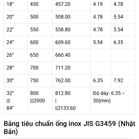
18’’
450
457.20
4.19
4.78
20’’
500
508.00
4.78
5.54
22’’
550
558.80
4.78
5.54
24’’
600
609.60
5.54
6.35
26’’
650
660.40
28’’
700
711.20
30’’
750
762.00
6.35
7.92
32’’
800
812.80
Độ dày: 6.35 –
|||
|||2000
|
30(mm)
84’’
||2133.60
Bảng tiêu chuẩn ống inox JIS G3459 (Nhật
Bản)