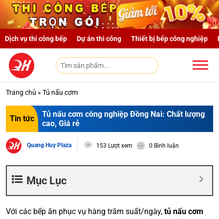
Skip to main content
Dịch vụ thi công bếp
Dự án thi công
Thiết bị bếp công nghiệp
Trang chủ
»
Tủ nấu cơm
Tủ nấu cơm công nghiệp Đồng Nai: Chất lượng
Tin tức
cao, Giá rẻ
Quang Huy Plaza
153 Lượt xem
0 Bình luận
Mục Lục
Với các bếp ăn phục vụ hàng trăm suất/ngày,
tủ nấu cơm