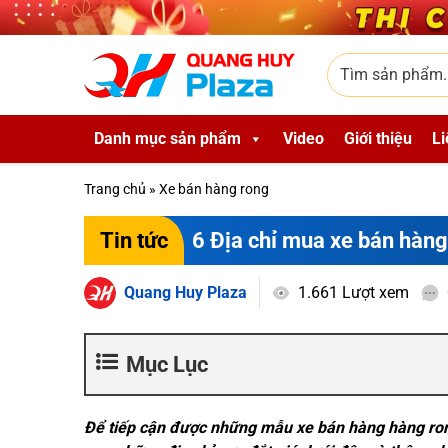
Skip to main content
Tìm sản phẩm
Danh mục sản phẩm
Video
Giới thiệu
Li
Trang chủ
»
Xe bán hàng rong
6 Địa chỉ mua xe bán hàng
Tin tức
Quang Huy Plaza
1.661 Lượt xem
Mục Lục
Để tiếp cận được những mẫu xe bán hàng hàng rong