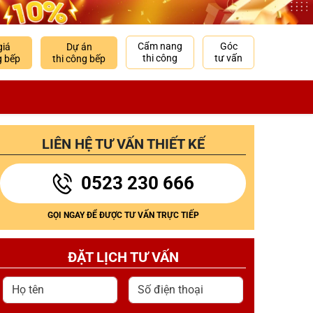
Cẩm nang
Góc
giá
Dự án
thi công
tư vấn
g bếp
thi công bếp
LIÊN HỆ TƯ VẤN THIẾT KẾ
0523 230 666
GỌI NGAY ĐỂ ĐƯỢC TƯ VẤN TRỰC TIẾP
ĐẶT LỊCH TƯ VẤN
Họ tên
Số điện thoại