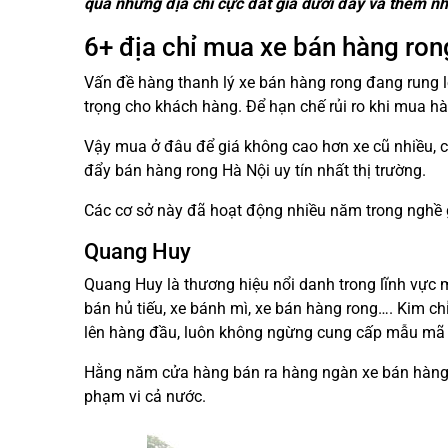
qua những địa chỉ cực đắt giá dưới đây và thêm n
6+ địa chỉ mua xe bán hàng rong
Vấn đề hàng thanh lý xe bán hàng rong đang rung 
trọng cho khách hàng. Để hạn chế rủi ro khi mua h
Vậy mua ở đâu để giá không cao hơn xe cũ nhiều, ch
đẩy bán hàng rong Hà Nội uy tín nhất thị trường.
Các cơ sở này đã hoạt động nhiều năm trong nghề 
Quang Huy
Quang Huy là thương hiệu nổi danh trong lĩnh vực m
bán hủ tiếu, xe bánh mì, xe bán hàng rong…. Kim c
lên hàng đầu, luôn không ngừng cung cấp mẫu mã 
Hằng năm cửa hàng bán ra hàng ngàn xe bán hàng t
phạm vi cả nước.