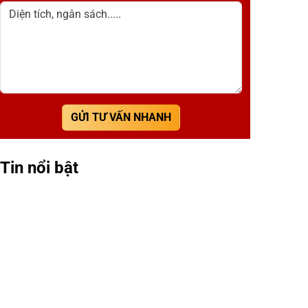
Diện tích, ngân sách.....
GỬI TƯ VẤN NHANH
Tin nổi bật