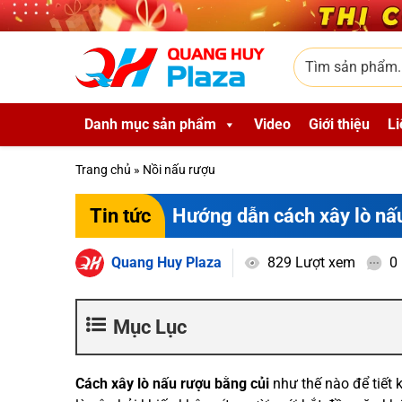
Skip to main content
Tìm sản phẩm
Danh mục sản phẩm
Video
Giới thiệu
Li
Trang chủ
»
Nồi nấu rượu
Hướng dẫn cách xây lò nấu
Tin tức
Quang Huy Plaza
829 Lượt xem
0
Mục Lục
Cách xây lò nấu rượu bằng củi
như thế nào để tiết