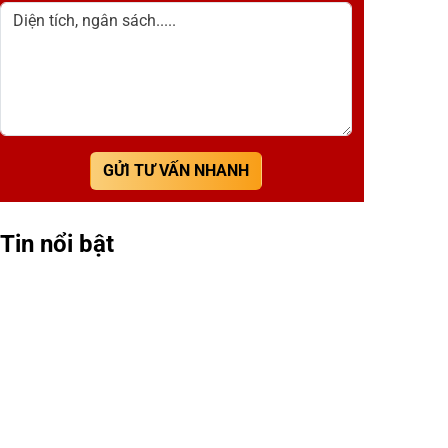
Diện tích, ngân sách.....
GỬI TƯ VẤN NHANH
Tin nổi bật