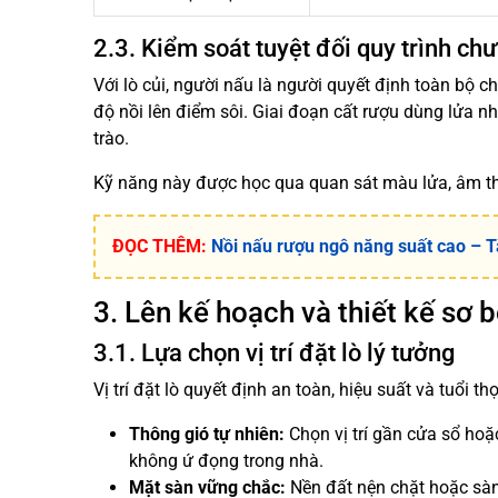
2.3. Kiểm soát tuyệt đối quy trình ch
Với lò củi, người nấu là người quyết định toàn bộ 
độ nồi lên điểm sôi. Giai đoạn cất rượu dùng lửa nh
trào.
Kỹ năng này được học qua quan sát màu lửa, âm tha
ĐỌC THÊM:
Nồi nấu rượu ngô năng suất cao – 
3. Lên kế hoạch và thiết kế sơ 
3.1. Lựa chọn vị trí đặt lò lý tưởng
Vị trí đặt lò quyết định an toàn, hiệu suất và tuổi th
Thông gió tự nhiên:
Chọn vị trí gần cửa sổ hoặ
không ứ đọng trong nhà.
Mặt sàn vững chắc:
Nền đất nện chặt hoặc sàn