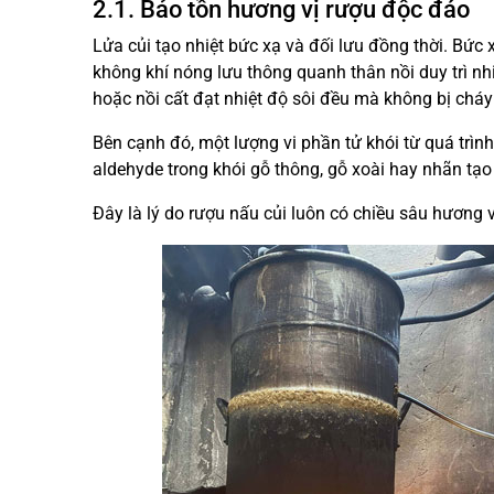
2.1. Bảo tồn hương vị rượu độc đáo
Lửa củi tạo nhiệt bức xạ và đối lưu đồng thời. Bức xạ
không khí nóng lưu thông quanh thân nồi duy trì nh
hoặc nồi cất đạt nhiệt độ sôi đều mà không bị cháy
Bên cạnh đó, một lượng vi phần tử khói từ quá trì
aldehyde trong khói gỗ thông, gỗ xoài hay nhãn tạo
Đây là lý do rượu nấu củi luôn có chiều sâu hương