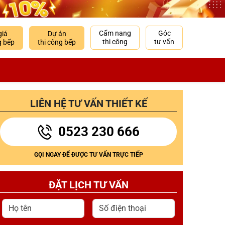
Cẩm nang
Góc
giá
Dự án
thi công
tư vấn
g bếp
thi công bếp
LIÊN HỆ TƯ VẤN THIẾT KẾ
0523 230 666
GỌI NGAY ĐỂ ĐƯỢC TƯ VẤN TRỰC TIẾP
ĐẶT LỊCH TƯ VẤN
Họ tên
Số điện thoại