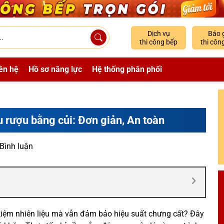
Dịch vụ
Báo 
thi công bếp
thi côn
ên hệ
Hồ sơ năng lực
Hệ thống phân phối
 rượu bằng củi: Đơn giản, An toàn
 Bình luận
 kiệm nhiên liệu mà vẫn đảm bảo hiệu suất chưng cất? Đây