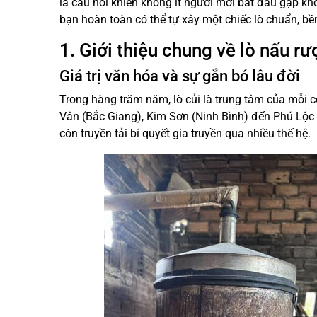
là câu hỏi khiến không ít người mới bắt đầu gặp kh
bạn hoàn toàn có thể tự xây một chiếc lò chuẩn, bề
1. Giới thiệu chung về lò nấu r
Giá trị văn hóa và sự gắn bó lâu đời
Trong hàng trăm năm, lò củi là trung tâm của mỗi
Vân (Bắc Giang), Kim Sơn (Ninh Bình) đến Phú Lộc 
còn truyền tải bí quyết gia truyền qua nhiều thế hệ.