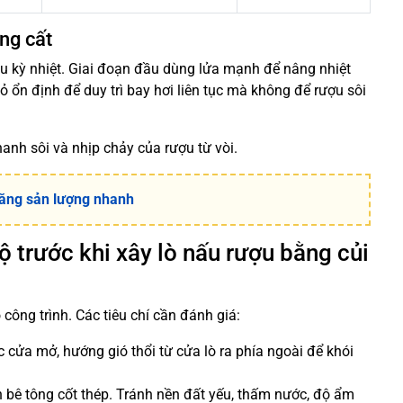
ưng cất
chu kỳ nhiệt. Giai đoạn đầu dùng lửa mạnh để nâng nhiệt
ỏ ổn định để duy trì bay hơi liên tục mà không để rượu sôi
nh sôi và nhịp chảy của rượu từ vòi.
Tăng sản lượng nhanh
bộ trước khi xây lò nấu rượu bằng củi
ọ công trình. Các tiêu chí cần đánh giá:
c cửa mở, hướng gió thổi từ cửa lò ra phía ngoài để khói
 bê tông cốt thép. Tránh nền đất yếu, thấm nước, độ ẩm