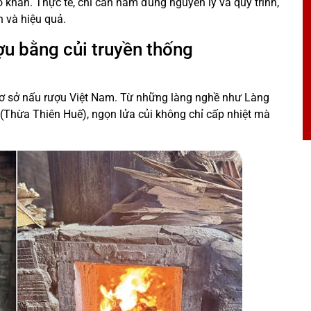
ó khăn. Thực tế, chỉ cần nắm đúng nguyên lý và quy trình,
n và hiệu quả.
ượu bằng củi truyền thống
 cơ sở nấu rượu Việt Nam. Từ những làng nghề như Làng
(Thừa Thiên Huế), ngọn lửa củi không chỉ cấp nhiệt mà