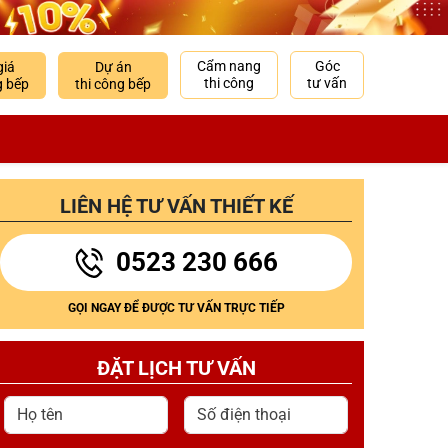
Cẩm nang
Góc
giá
Dự án
thi công
tư vấn
g bếp
thi công bếp
LIÊN HỆ TƯ VẤN THIẾT KẾ
0523 230 666
GỌI NGAY ĐỂ ĐƯỢC TƯ VẤN TRỰC TIẾP
ĐẶT LỊCH TƯ VẤN
Họ tên
Số điện thoại