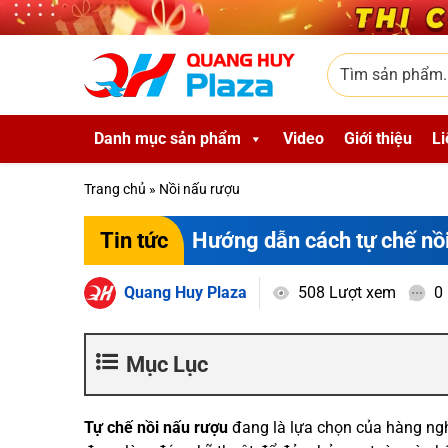
Skip to main content
Tìm sản phẩm
Danh mục sản phẩm
Video
Giới thiệu
Li
Trang chủ
»
Nồi nấu rượu
Hướng dẫn cách tự chế nồi
Tin tức
Quang Huy Plaza
508 Lượt xem
0
Mục Lục
Tự chế nồi nấu rượu
đang là lựa chọn của hàng nghì