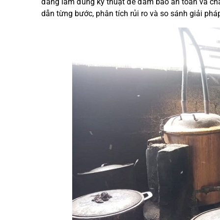
đang làm đúng kỹ thuật để đảm bảo an toàn và ch
dẫn từng bước, phân tích rủi ro và so sánh giải phá