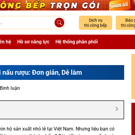
Dịch vụ
Báo 
thi công bếp
thi côn
ên hệ
Hồ sơ năng lực
Hệ thống phân phối
 nấu rượu: Đơn giản, Dễ làm
 Bình luận
n hộ sản xuất nhỏ lẻ tại Việt Nam. Nhưng liệu bạn có