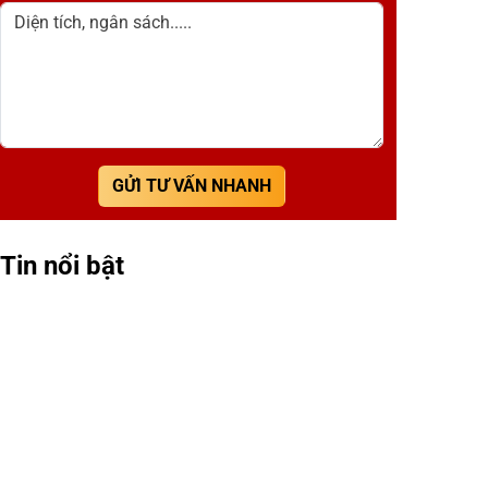
Diện tích, ngân sách.....
GỬI TƯ VẤN NHANH
Tin nổi bật