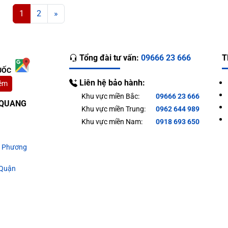
1
2
»
Tổng đài tư vấn:
09666 23 666
T
UỐC
Liên hệ bảo hành:
êm
Khu vực miền Bắc:
09666 23 666
T QUANG
Khu vực miền Trung:
0962 644 989
Khu vực miền Nam:
0918 693 650
g Phương
 Quận