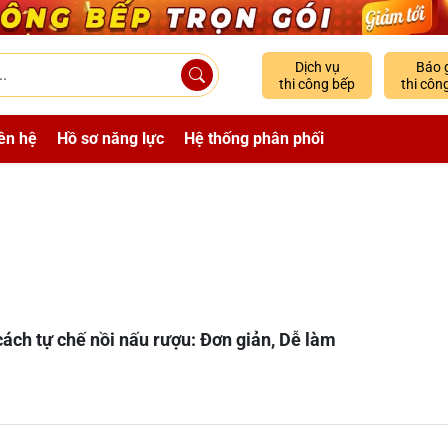
Dịch vụ
Báo 
thi công bếp
thi côn
ên hệ
Hồ sơ năng lực
Hệ thống phân phối
ách tự chế nồi nấu rượu: Đơn giản, Dễ làm