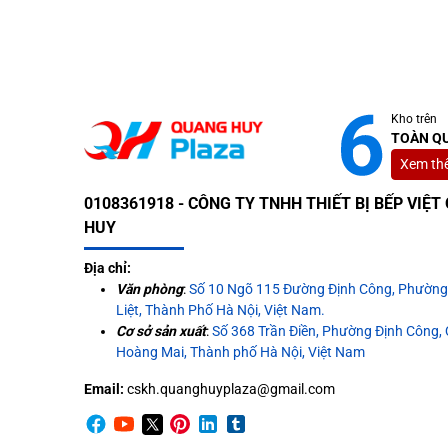
Posts navigation
Kho trên
TOÀN Q
Xem th
0108361918 - CÔNG TY TNHH THIẾT BỊ BẾP VIỆ
HUY
Địa chỉ:
Văn phòng
:
Số 10 Ngõ 115 Đường Định Công, Phườn
Liệt, Thành Phố Hà Nội, Việt Nam.
Cơ sở sản xuất
:
Số 368 Trần Điền, Phường Định Công,
Hoàng Mai, Thành phố Hà Nội, Việt Nam
Email:
cskh.quanghuyplaza@gmail.com