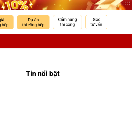
Cẩm nang
Góc
giá
Dự án
thi công
tư vấn
g bếp
thi công bếp
Tin nổi bật