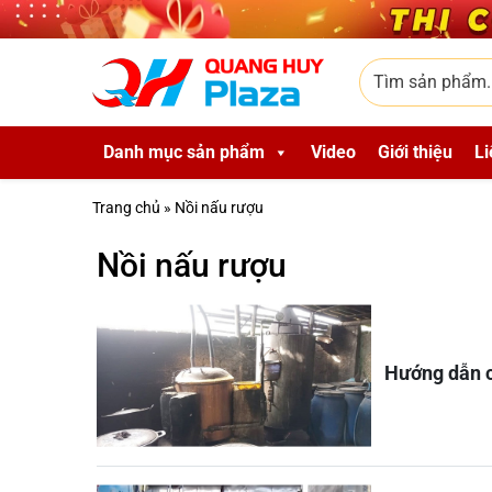
Skip to main content
Tìm sản phẩm
Danh mục sản phẩm
Video
Giới thiệu
Li
Trang chủ
»
Nồi nấu rượu
Nồi nấu rượu
Hướng dẫn c