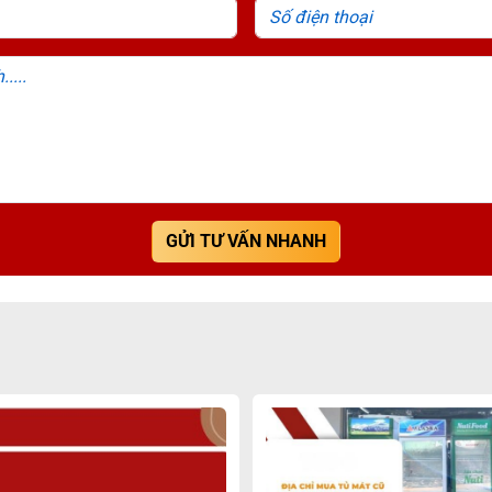
Họ tên
Số đ
Diện tích, ngân sách.....
 thị
t đứng, tủ mát nằm ngang, tủ mát 1 cánh – 2 cánh – 3 cánh – 4 
 cả hộ gia đình và các cơ sở kinh doanh lớn như cửa hàng, siêu 
 ăn mòn tốt, bền bỉ theo thời gian, tạo sự sang trọng cho không 
 nghệ Ultra Cooling hiện đại giúp duy trì nhiệt độ ổn định từ 
vệ thực phẩm tối ưu, ngăn chặn tia UV làm ảnh hưởng tới chất 
GỬI TƯ VẤN NHANH
t, tăng hiệu quả kinh doanh.
ng kết hợp sử dụng gas R290a/R134a thân thiện môi trường, giúp
h bằng bảng điều khiển thông minh được trang bị sẵn.