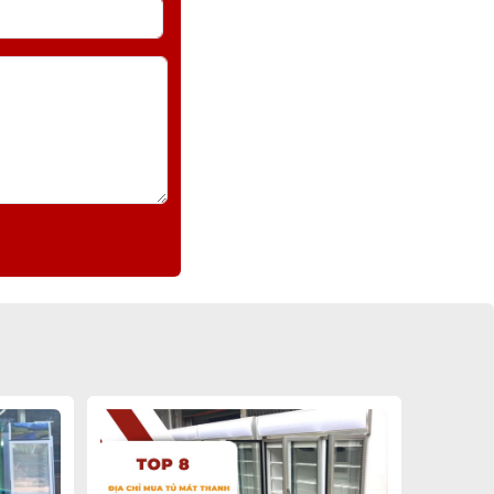
iện thoại
cánh.
thị, quán ăn, khách sạn,…
gian trưng bày.
0 – 10 độ C.
lượng thực phẩm.
 giảm tiêu thụ điện.