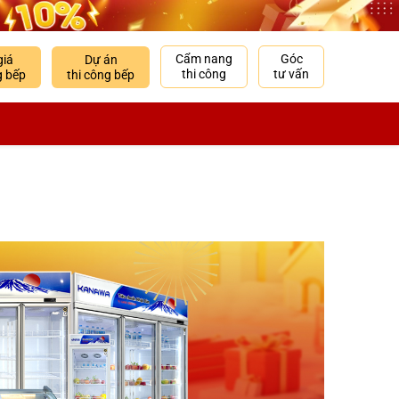
Cẩm nang
Góc
giá
Dự án
thi công
tư vấn
g bếp
thi công bếp