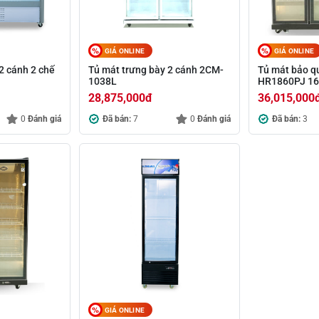
GIÁ ONLINE
GIÁ ONLINE
2 cánh 2 chế
Tủ mát trưng bày 2 cánh 2CM-
Tủ mát bảo q
1038L
HR1860PJ 1
28,875,000
đ
36,015,000
0
Đánh giá
Đã bán:
7
0
Đánh giá
Đã bán:
3
GIÁ ONLINE