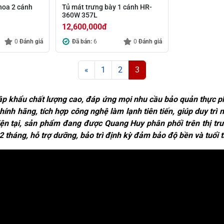
hoa 2 cánh
Tủ mát trưng bày 1 cánh HR-
360W 357L
12,600,000
đ
0
Đánh giá
Đã bán:
6
0
Đánh giá
«
1
2
3
hập khẩu chất lượng cao, đáp ứng mọi nhu cầu bảo quản thực phẩ
ính hãng, tích hợp công nghệ làm lạnh tiên tiến, giúp duy trì 
Hiện tại, sản phẩm đang được Quang Huy phân phối trên thị t
 tháng, hỗ trợ dưỡng, bảo trì định kỳ đảm bảo độ bền và tuổi th