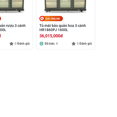
GIÁ ONLINE
uản rượu 3 cánh
Tủ mát bảo quản hoa 3 cánh
600L
HR1860PJ 1600L
đ
36,015,000
đ
0
Đánh giá
Đã bán:
4
0
Đánh giá