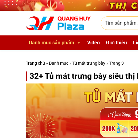
Skip to main content
Tìm sản phẩm
Danh mục sản phẩm
Video
Giới thiệu
Li
Trang chủ
»
Danh mục
»
Tủ mát trưng bày
»
Trang 3
32+ Tủ mát trưng bày siêu th