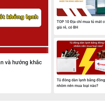
TOP 10 Địa chỉ mua tủ mát cũ
giá rẻ, có BH
ân và hướng khắc
Lợi ích khi sử dụng tủ mát siêu thị
do Quang Huy phân phối
Tủ đông dàn lạnh bằng đồng
nhôm nên mua loại nào?
ừ khung kim loại sơn tĩnh điện cao cấp, mang lại vẻ ngoài hiệ