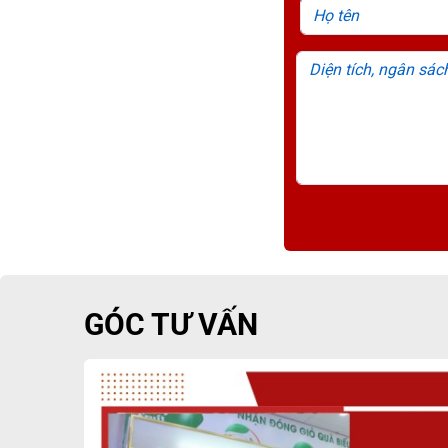
Lợi ích khi sử dụng tủ mát siêu
Thiết kế đa dạng với nhiều kiểu dáng: tủ má
Nhiều dung tích lưu trữ, phù hợp sử dụng cho
Chất liệu hợp kim sơn tĩnh điện bền bỉ, chống
Bảo quản thực phẩm tươi lâu nhờ áp dụng công
Thiết kế kính cửa kính cường lực Low-E bảo 
và ánh sáng LED giúp sản phẩm trông bắt mắ
Công nghệ làm lạnh tiên tiến từ dàn lạnh đồ
Dễ sử dụng bằng cách cắm điện và điều chỉn
GÓC TƯ VẤN