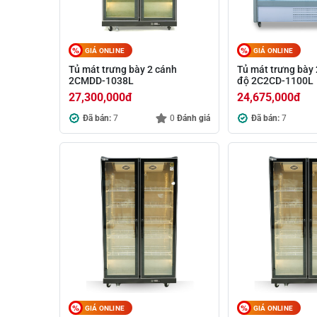
GIÁ ONLINE
GIÁ ONLINE
Tủ mát trưng bày 2 cánh
Tủ mát trưng bày 
2CMDD-1038L
độ 2C2CD-1100L
27,300,000
đ
24,675,000
đ
Đã bán:
7
0
Đánh giá
Đã bán:
7
GIÁ ONLINE
GIÁ ONLINE