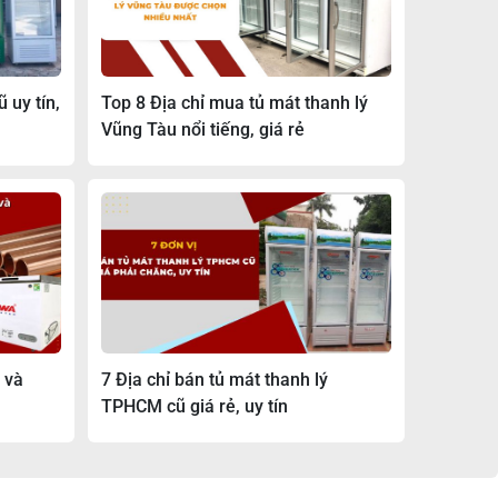
 uy tín,
Top 8 Địa chỉ mua tủ mát thanh lý
Vũng Tàu nổi tiếng, giá rẻ
 và
7 Địa chỉ bán tủ mát thanh lý
TPHCM cũ giá rẻ, uy tín
n đại, chuyên nghiệp cho sản phẩm.