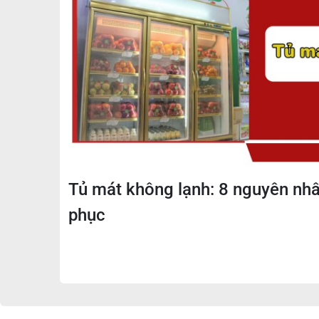
Tủ mát không lạnh: 8 nguyên nh
phục
Đặc điểm của tủ mát siêu thị 
# Thiết kế tổng quan
Khung tủ cứng cáp, bền bỉ nhờ được chế tạo t