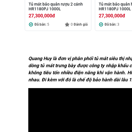
Tủ mát bảo quản rượu 2 cánh
Tủ mát bảo quản 
HR1180PJ 1000L
HR1180PJ 1000L
27,300,000
đ
27,300,000
đ
Đã bán:
5
0
Đánh giá
Đã bán:
3
Posts navigation
Quang Huy là đơn vị phân phối tủ mát siêu thị n
dòng tủ mát trưng bày được công ty nhập khẩu ch
không tiêu tốn nhiều điện năng khi vận hành. 
nhau. Đi kèm với đó là chế độ bảo hành dài lâu 12