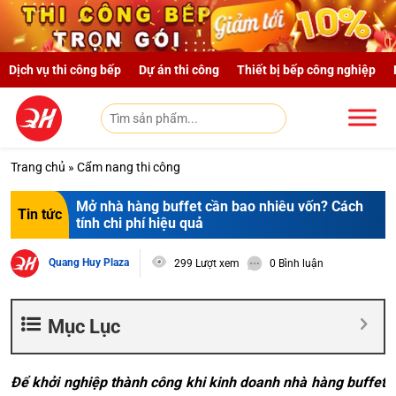
Skip to main content
Dịch vụ thi công bếp
Dự án thi công
Thiết bị bếp công nghiệp
Trang chủ
»
Cẩm nang thi công
Mở nhà hàng buffet cần bao nhiêu vốn? Cách
Tin tức
tính chi phí hiệu quả
Quang Huy Plaza
299 Lượt xem
0 Bình luận
Mục Lục
Để khởi nghiệp thành công khi kinh doanh nhà hàng buffet