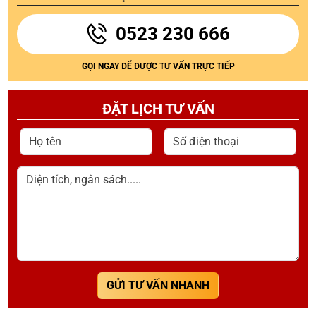
0523 230 666
GỌI NGAY ĐỂ ĐƯỢC TƯ VẤN TRỰC TIẾP
ĐẶT LỊCH TƯ VẤN
Họ tên
Số điện thoại
Diện tích, ngân sách.....
GỬI TƯ VẤN NHANH