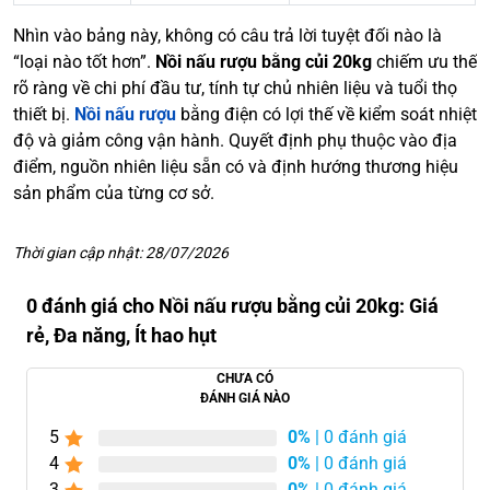
Nhìn vào bảng này, không có câu trả lời tuyệt đối nào là
“loại nào tốt hơn”.
Nồi nấu rượu bằng củi 20kg
chiếm ưu thế
rõ ràng về chi phí đầu tư, tính tự chủ nhiên liệu và tuổi thọ
thiết bị.
Nồi nấu rượu
bằng điện có lợi thế về kiểm soát nhiệt
độ và giảm công vận hành. Quyết định phụ thuộc vào địa
điểm, nguồn nhiên liệu sẵn có và định hướng thương hiệu
sản phẩm của từng cơ sở.
Thời gian cập nhật: 28/07/2026
0 đánh giá cho Nồi nấu rượu bằng củi 20kg: Giá
rẻ, Đa năng, Ít hao hụt
CHƯA CÓ
ĐÁNH GIÁ NÀO
5
0%
| 0 đánh giá
4
0%
| 0 đánh giá
3
0%
| 0 đánh giá