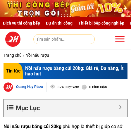
Skip to main content
Dịch vụ thi công bếp
Dự án thi công
Thiết bị bếp công nghiệp
Trang chủ
»
Nồi nấu rượu
Nồi nấu rượu bằng củi 20kg: Giá rẻ, Đa năng, Ít
Tin tức
hao hụt
Quang Huy Plaza
824 Lượt xem
0 Bình luận
Mục Lục
Nồi nấu rượu bằng củi 20kg
phù hợp là thiết bị giúp cơ sở