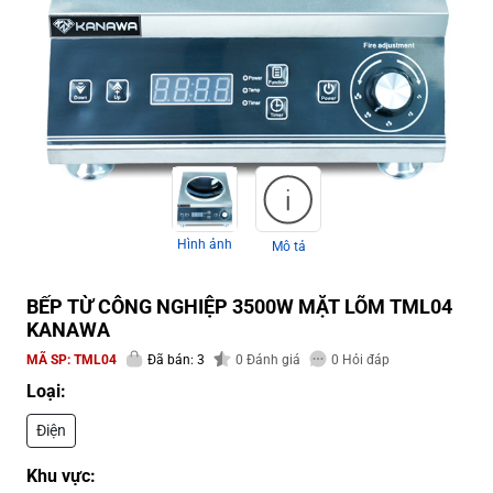
Hình ảnh
Mô tả
BẾP TỪ CÔNG NGHIỆP 3500W MẶT LÕM TML04
KANAWA
MÃ SP:
TML04
Đã bán: 3
0
Đánh giá
0
Hỏi đáp
Loại:
Điện
Khu vực: