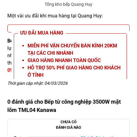
Tổng kho bếp Quang Huy
Một vài ưu đãi khi mua hàng tại Quang Huy:
ƯU ĐÃI MUA HÀNG
Bếp từ công nghiệp 3500W mặt lõm TML04 Kanawa
là
MIỄN PHÍ VẬN CHUYỂN BÁN KÍNH 20KM
lựa chọn gọn gàng, đa năng, phù hợp nhiều mô hình bếp
TẠI CÁC CHI NHÁNH
nhờ nấu nhanh, dễ vệ sinh và vận hành ổn định. Để biết
GIAO HÀNG NHANH TOÀN QUỐC
thêm thông tin chi tiết, vui lòng liên hệ Hotline
HỖ TRỢ 50% PHÍ GIAO HÀNG CHO KHÁCH
09666.23.666
.
Ở TỈNH
TẶNG KÈM VOUCHER MUA HÀNG TRỊ GIÁ
Thời gian cập nhật: 04/03/2026
200K
BẢO HÀNH 12 THÁNG
0 đánh giá cho Bếp từ công nghiệp 3500W mặt
HỖ TRỢ BẢO DƯỠNG, SỬA CHỮA TRỌN
lõm TML04 Kanawa
ĐỜI
CHƯA CÓ
ĐÁNH GIÁ NÀO