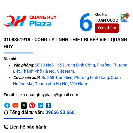
Kho trên
TOÀN QUỐC
Xem thêm
0108361918 - CÔNG TY TNHH THIẾT BỊ BẾP VIỆT QUANG
HUY
Địa chỉ:
Văn phòng
:
Số 10 Ngõ 115 Đường Định Công, Phường Phương
Liệt, Thành Phố Hà Nội, Việt Nam.
Cơ sở sản xuất
:
Số 368 Trần Điền, Phường Định Công, Quận
Hoàng Mai, Thành phố Hà Nội, Việt Nam
Email:
cskh.quanghuyplaza@gmail.com
Tổng đài tư vấn:
09666 23 666
Liên hệ bảo hành: