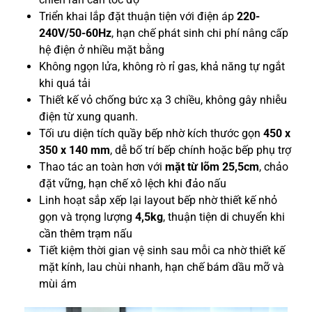
Triển khai lắp đặt thuận tiện với điện áp
220-
240V/50-60Hz
, hạn chế phát sinh chi phí nâng cấp
hệ điện ở nhiều mặt bằng
Không ngọn lửa, không rò rỉ gas, khả năng tự ngắt
khi quá tải
Thiết kế vỏ chống bức xạ 3 chiều, không gây nhiễu
điện từ xung quanh.
Tối ưu diện tích quầy bếp nhờ kích thước gọn
450 x
350 x 140 mm
, dễ bố trí bếp chính hoặc bếp phụ trợ
Thao tác an toàn hơn với
mặt từ lõm 25,5cm
, chảo
đặt vững, hạn chế xô lệch khi đảo nấu
Linh hoạt sắp xếp lại layout bếp nhờ thiết kế nhỏ
gọn và trọng lượng
4,5kg
, thuận tiện di chuyển khi
cần thêm trạm nấu
Tiết kiệm thời gian vệ sinh sau mỗi ca nhờ thiết kế
mặt kính, lau chùi nhanh, hạn chế bám dầu mỡ và
mùi ám