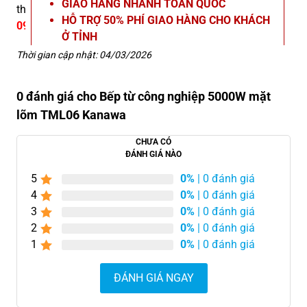
GIAO HÀNG NHANH TOÀN QUỐC
thêm thông tin chi tiết, vui lòng liên hệ Hotline
HỖ TRỢ 50% PHÍ GIAO HÀNG CHO KHÁCH
09666.23.666
.
Ở TỈNH
TẶNG KÈM VOUCHER MUA HÀNG TRỊ GIÁ
Thời gian cập nhật: 04/03/2026
200K
BẢO HÀNH 12 THÁNG
0 đánh giá cho Bếp từ công nghiệp 5000W mặt
HỖ TRỢ BẢO DƯỠNG, SỬA CHỮA TRỌN
lõm TML06 Kanawa
ĐỜI
CHƯA CÓ
ĐÁNH GIÁ NÀO
5
0%
| 0 đánh giá
4
0%
| 0 đánh giá
3
0%
| 0 đánh giá
2
0%
| 0 đánh giá
1
0%
| 0 đánh giá
ĐÁNH GIÁ NGAY