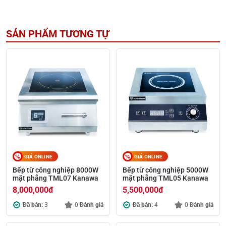
SẢN PHẨM TƯƠNG TỰ
GIÁ ONLINE
GIÁ ONLINE
Bếp từ công nghiệp 8000W
Bếp từ công nghiệp 5000W
mặt phẳng TML07 Kanawa
mặt phẳng TML05 Kanawa
8,000,000
đ
5,500,000
đ
Đã bán:
3
0
Đánh giá
Đã bán:
4
0
Đánh giá