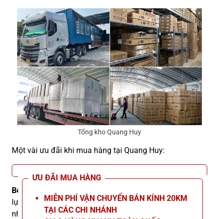
Tổng kho Quang Huy
Một vài ưu đãi khi mua hàng tại Quang Huy:
ƯU ĐÃI MUA HÀNG
Bếp từ công nghiệp 5000W mặt lõm TML06 Kanawa
là
MIỄN PHÍ VẬN CHUYỂN BÁN KÍNH 20KM
lựa chọn gọn gàng, đa năng, phù hợp nhiều mô hình bếp
TẠI CÁC CHI NHÁNH
nhờ nấu nhanh, dễ vệ sinh và vận hành ổn định. Để biết