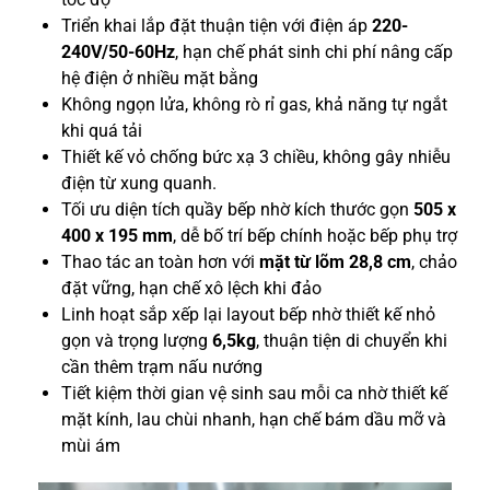
Triển khai lắp đặt thuận tiện với điện áp
220-
240V/50-60Hz
, hạn chế phát sinh chi phí nâng cấp
hệ điện ở nhiều mặt bằng
Không ngọn lửa, không rò rỉ gas, khả năng tự ngắt
khi quá tải
Thiết kế vỏ chống bức xạ 3 chiều, không gây nhiễu
điện từ xung quanh.
Tối ưu diện tích quầy bếp nhờ kích thước gọn
505 x
400 x 195 mm
, dễ bố trí bếp chính hoặc bếp phụ trợ
Thao tác an toàn hơn với
mặt từ lõm 28,8 cm
, chảo
đặt vững, hạn chế xô lệch khi đảo
Linh hoạt sắp xếp lại layout bếp nhờ thiết kế nhỏ
gọn và trọng lượng
6,5kg
, thuận tiện di chuyển khi
cần thêm trạm nấu nướng
Tiết kiệm thời gian vệ sinh sau mỗi ca nhờ thiết kế
mặt kính, lau chùi nhanh, hạn chế bám dầu mỡ và
mùi ám