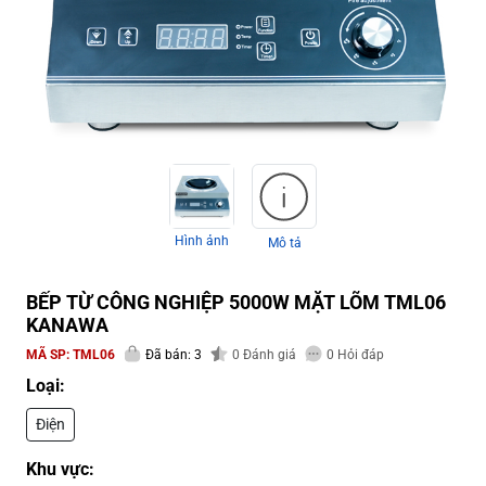
Hình ảnh
Mô tả
BẾP TỪ CÔNG NGHIỆP 5000W MẶT LÕM TML06
KANAWA
MÃ SP:
TML06
Đã bán: 3
0
Đánh giá
0
Hỏi đáp
Loại:
Điện
Khu vực: