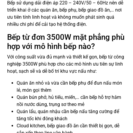
Bếp sử dụng dải điện áp 220 – 240V/50 – 60Hz nên dễ
triển khai ở các quán ăn, bếp phụ, bếp giao đồ ăn,… nơi
ưu tiên tính linh hoạt và không muốn phát sinh quá
nhiều chi phí để cải tạo hệ thống điện.
Bếp từ đơn 3500W mặt phẳng
phù
hợp với mô hình bếp nào?
Với công suất vừa đủ mạnh và thiết kế gọn, bếp từ công
nghiệp 3500W phù hợp cho các mô hình ưu tiên sự linh
hoạt, sạch sẽ và dễ bố trí khu vực nấu như:
Quán ăn nhỏ và vừa cần bếp phụ để đun nấu món
lẻ, món gọi thêm
Quán bún phở, hủ tiếu, miến,… cần bếp hỗ trợ hâm
nồi nước dùng, trụng sơ theo mẻ
Quán lẩu, quán nhậu cần bếp nấu tăng cường để
tăng tốc khi đông khách
Cloud kitchen, bếp giao đồ ăn cần thiết bị gọn, dễ
sắp xếp theo line vận hành