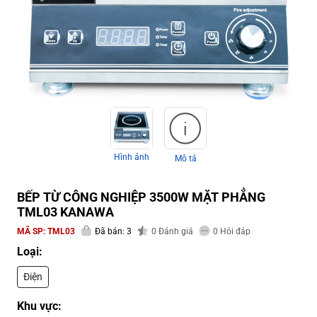
Hình ảnh
Mô tả
BẾP TỪ CÔNG NGHIỆP 3500W MẶT PHẲNG
TML03 KANAWA
MÃ SP:
TML03
Đã bán: 3
0
Đánh giá
0
Hỏi đáp
Loại:
Điện
Khu vực: