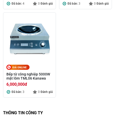
Đã bán:
4
0
Đánh giá
Đã bán:
3
0
Đánh giá
GIÁ ONLINE
Bếp từ công nghiệp 5000W
mặt lõm TML06 Kanawa
6,000,000
đ
Đã bán:
3
0
Đánh giá
THÔNG TIN CÔNG TY