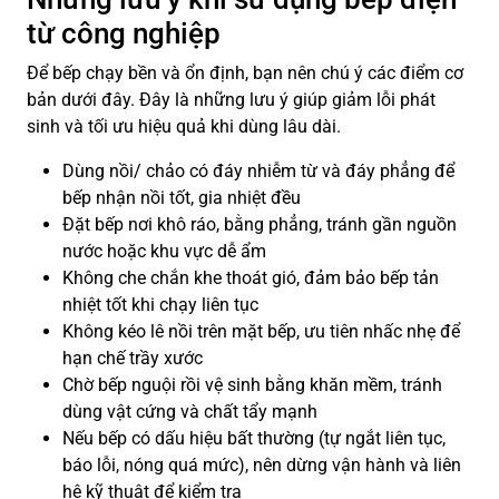
từ công nghiệp
Để bếp chạy bền và ổn định, bạn nên chú ý các điểm cơ
bản dưới đây. Đây là những lưu ý giúp giảm lỗi phát
sinh và tối ưu hiệu quả khi dùng lâu dài.
Dùng nồi/ chảo có đáy nhiễm từ và đáy phẳng để
bếp nhận nồi tốt, gia nhiệt đều
Đặt bếp nơi khô ráo, bằng phẳng, tránh gần nguồn
nước hoặc khu vực dễ ẩm
Không che chắn khe thoát gió, đảm bảo bếp tản
nhiệt tốt khi chạy liên tục
Không kéo lê nồi trên mặt bếp, ưu tiên nhấc nhẹ để
hạn chế trầy xước
Chờ bếp nguội rồi vệ sinh bằng khăn mềm, tránh
dùng vật cứng và chất tẩy mạnh
Nếu bếp có dấu hiệu bất thường (tự ngắt liên tục,
báo lỗi, nóng quá mức), nên dừng vận hành và liên
hệ kỹ thuật để kiểm tra