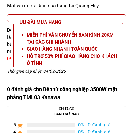
Một vài ưu đãi khi mua hàng tại Quang Huy:
ƯU ĐÃI MUA HÀNG
Bếp từ công nghiệp 3500W mặt phẳng TML03 Kanawa
MIỄN PHÍ VẬN CHUYỂN BÁN KÍNH 20KM
là lựa chọn gọn gàng, đa năng, phù hợp nhiều mô hình
TẠI CÁC CHI NHÁNH
bếp nhờ nấu nhanh, dễ vệ sinh và vận hành ổn định. Để
GIAO HÀNG NHANH TOÀN QUỐC
biết thêm thông tin chi tiết, vui lòng liên hệ Hotline
HỖ TRỢ 50% PHÍ GIAO HÀNG CHO KHÁCH
09666.23.666
.
Ở TỈNH
TẶNG KÈM VOUCHER MUA HÀNG TRỊ GIÁ
Thời gian cập nhật: 04/03/2026
200K
BẢO HÀNH 12 THÁNG
0 đánh giá cho Bếp từ công nghiệp 3500W mặt
HỖ TRỢ BẢO DƯỠNG, SỬA CHỮA TRỌN
phẳng TML03 Kanawa
ĐỜI
CHƯA CÓ
ĐÁNH GIÁ NÀO
5
0%
| 0 đánh giá
4
0%
| 0 đánh giá