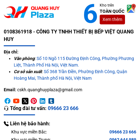
Kho trên
TOÀN QUỐC
Xem thêm
0108361918 - CÔNG TY TNHH THIẾT BỊ BẾP VIỆT QUANG
HUY
Địa chỉ:
Văn phòng
:
Số 10 Ngõ 115 Đường Định Công, Phường Phương
Liệt, Thành Phố Hà Nội, Việt Nam.
Cơ sở sản xuất
:
Số 368 Trần Điền, Phường Định Công, Quận
Hoàng Mai, Thành phố Hà Nội, Việt Nam
Email:
cskh.quanghuyplaza@gmail.com
Tổng đài tư vấn:
09666 23 666
Liên hệ bảo hành:
Khu vực miền Bắc:
09666 23 666
Khu vực miền Trung:
0962 644 989