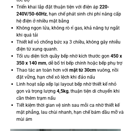
Triển khai lắp đặt thuận tiện với điện áp
220-
240V/50-60Hz
, hạn chế phát sinh chi phí nâng cấp
hệ điện ở nhiều mặt bằng
Không ngọn lửa, không rò rỉ gas, khả năng tự ngắt
khi quá tải
Thiết kế vỏ chống bức xạ 3 chiều, không gây nhiễu
điện từ xung quanh.
Tối ưu diện tích quầy bếp nhờ kích thước gọn
450 x
350 x 140 mm
, dễ bố trí bếp chính hoặc bếp phụ trợ
Thao tác an toàn hơn với
mặt từ 30cm
vuông, nồi
đặt vững, hạn chế xô lệch khi đảo nấu
Linh hoạt sắp xếp lại layout bếp nhờ thiết kế nhỏ
gọn và trọng lượng
4,5kg
, thuận tiện di chuyển khi
cần thêm trạm nấu
Tiết kiệm thời gian vệ sinh sau mỗi ca nhờ thiết kế
mặt phẳng, lau chùi nhanh, hạn chế bám dầu mỡ và
mùi ám