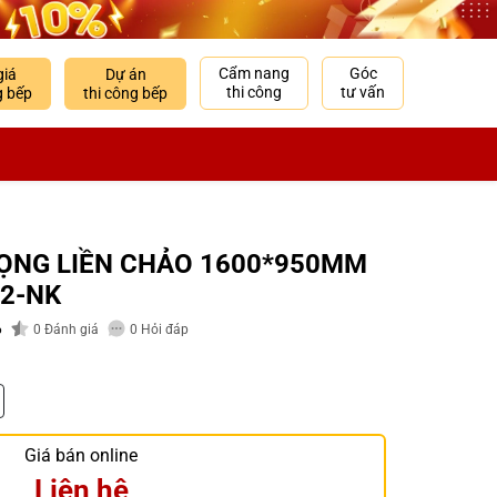
Cẩm nang
Góc
giá
Dự án
thi công
tư vấn
g bếp
thi công bếp
HỌNG LIỀN CHẢO 1600*950MM
02-NK
6
0
Đánh giá
0
Hỏi đáp
Giá bán online
Liên hệ