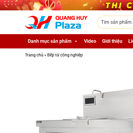
Skip to main content
Tìm sản phẩm
Danh mục sản phẩm
Video
Giới thiệu
Li
Trang chủ
»
Bếp từ công nghiệp