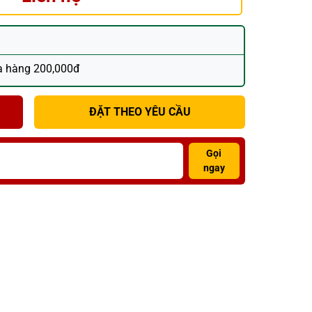
a hàng 200,000đ
ĐẶT THEO YÊU CẦU
Gọi
ngay