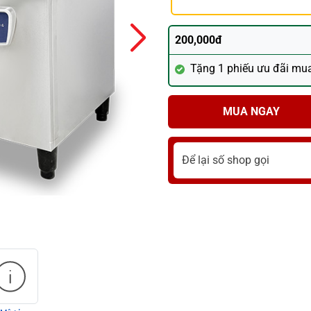
200,000đ
Tặng 1 phiếu ưu đãi mu
MUA NGAY