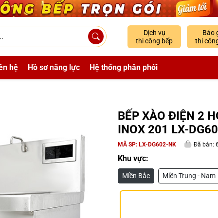
Dịch vụ
Báo 
thi công bếp
thi côn
ên hệ
Hồ sơ năng lực
Hệ thống phân phối
BẾP XÀO ĐIỆN 2 
INOX 201 LX-DG6
MÃ SP:
LX-DG602-NK
Đã bán: 
Khu vực:
Miền Bắc
Miền Trung - Nam