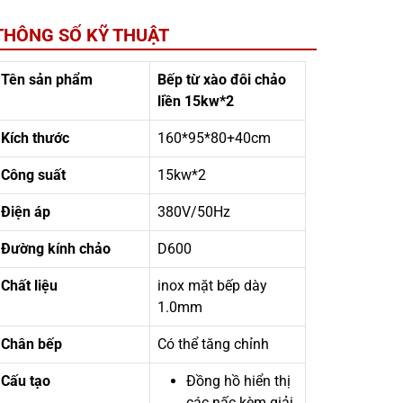
THÔNG SỐ KỸ THUẬT
Tên sản phẩm
Bếp từ xào đôi chảo
liền 15kw*2
Kích thước
160*95*80+40cm
Công suất
15kw*2
Điện áp
380V/50Hz
Đường kính chảo
D600
Chất liệu
inox mặt bếp dày
1.0mm
Chân bếp
Có thể tăng chỉnh
Cấu tạo
Đồng hồ hiển thị
các nấc kèm giải