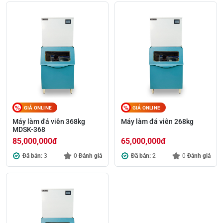
GIÁ ONLINE
GIÁ ONLINE
Máy làm đá viên 368kg
Máy làm đá viên 268kg
MDSK-368
85,000,000
đ
65,000,000
đ
Đã bán:
3
0
Đánh giá
Đã bán:
2
0
Đánh giá