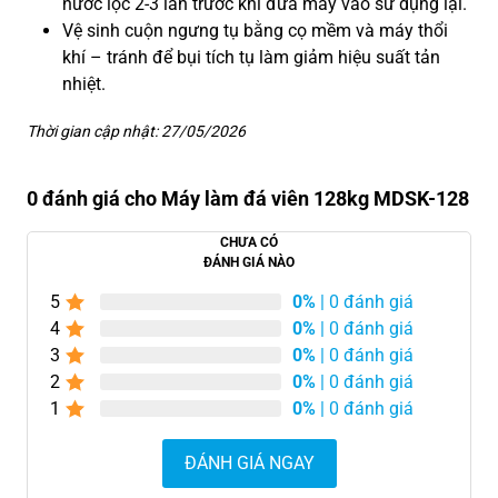
nước lọc 2-3 lần trước khi đưa máy vào sử dụng lại.
Vệ sinh cuộn ngưng tụ bằng cọ mềm và máy thổi
khí – tránh để bụi tích tụ làm giảm hiệu suất tản
nhiệt.
Thời gian cập nhật: 27/05/2026
0 đánh giá cho Máy làm đá viên 128kg MDSK-128
CHƯA CÓ
ĐÁNH GIÁ NÀO
5
0%
| 0 đánh giá
4
0%
| 0 đánh giá
3
0%
| 0 đánh giá
2
0%
| 0 đánh giá
1
0%
| 0 đánh giá
ĐÁNH GIÁ NGAY