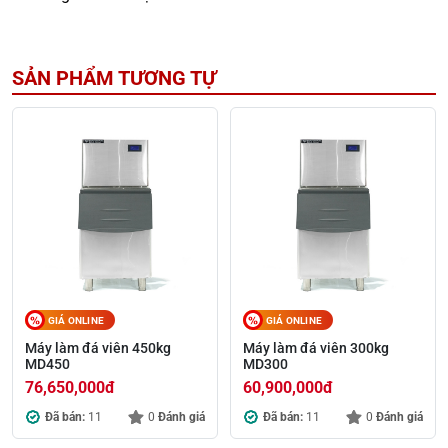
SẢN PHẨM TƯƠNG TỰ
GIÁ ONLINE
GIÁ ONLINE
Máy làm đá viên 450kg
Máy làm đá viên 300kg
MD450
MD300
76,650,000
đ
60,900,000
đ
Đã bán:
11
0
Đánh giá
Đã bán:
11
0
Đánh giá