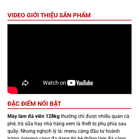
VIDEO GIỚI THIỆU SẢN PHẨM
ĐẶC ĐIỂM NỔI BẬT
Máy làm đá viên 128kg
thường chỉ được nhiều quán cà
phê, trà sữa hay nhà hàng xem là thiết bị phụ phía sau
quầy. Nhưng nghịch lý là: menu càng đầu tư hoành
tráng, topping càng đa dạng thì hệ thống làm đá càng