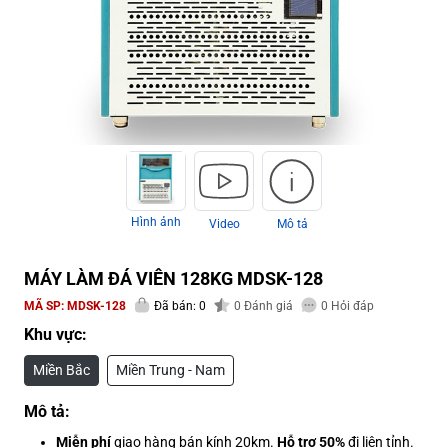
Hình ảnh
Video
Mô tả
MÁY LÀM ĐÁ VIÊN 128KG MDSK-128
MÃ SP:
MDSK-128
Đã bán: 0
0
Đánh giá
0
Hỏi đáp
Khu vực:
Miền Bắc
Miền Trung - Nam
Mô tả:
Miễn phí
giao hàng bán kính 20km.
Hỗ trợ 50%
đi liên tỉnh.