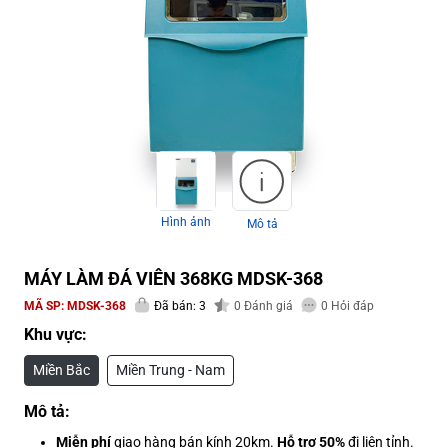
Hình ảnh
Mô tả
MÁY LÀM ĐÁ VIÊN 368KG MDSK-368
MÃ SP:
MDSK-368
Đã bán: 3
0
Đánh giá
0
Hỏi đáp
Khu vực:
Miền Bắc
Miền Trung - Nam
Mô tả:
Miễn phí
giao hàng bán kính 20km.
Hỗ trợ 50%
đi liên tỉnh.