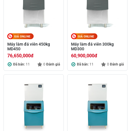
GIÁ ONLINE
GIÁ ONLINE
Máy làm đá viên 450kg
Máy làm đá viên 300kg
MD450
MD300
76,650,000
đ
60,900,000
đ
Đã bán:
11
0
Đánh giá
Đã bán:
11
0
Đánh giá