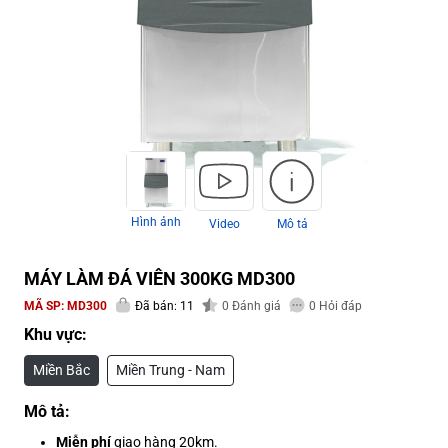
Hình ảnh
Video
Mô tả
MÁY LÀM ĐÁ VIÊN 300KG MD300
MÃ SP:
MD300
Đã bán: 11
0
Đánh giá
0
Hỏi đáp
Khu vực:
Miền Bắc
Miền Trung - Nam
Mô tả:
Miễn phí
giao hàng 20km.