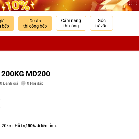
Cẩm nang
Góc
giá
Dự án
thi công
tư vấn
g bếp
thi công bếp
 200KG MD200
0
Đánh giá
0
Hỏi đáp
h 20km.
Hỗ trợ 50%
đi liên tỉnh.