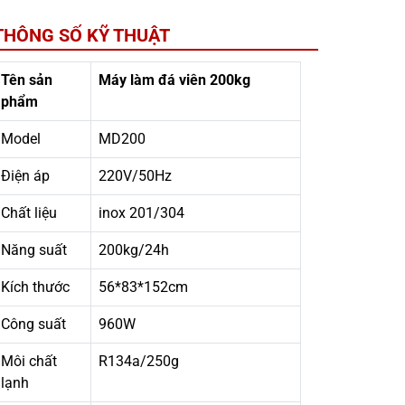
THÔNG SỐ KỸ THUẬT
Tên sản
Máy làm đá viên 200kg
phẩm
Model
MD200
Điện áp
220V/50Hz
Chất liệu
inox 201/304
Năng suất
200kg/24h
Kích thước
56*83*152cm
Công suất
960W
Môi chất
R134a/250g
lạnh