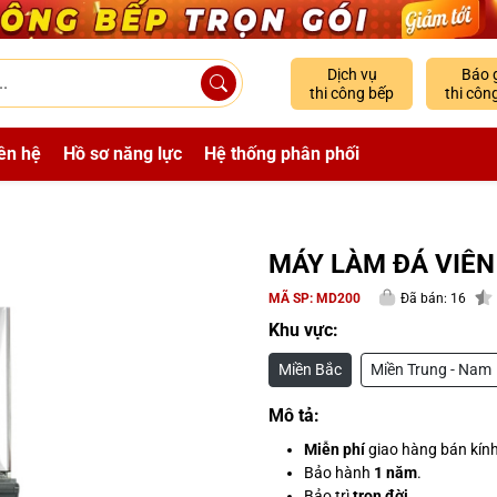
Dịch vụ
Báo 
thi công bếp
thi côn
ên hệ
Hồ sơ năng lực
Hệ thống phân phối
MÁY LÀM ĐÁ VIÊN
MÃ SP:
MD200
Đã bán: 16
Khu vực:
Miền Bắc
Miền Trung - Nam
Mô tả:
Miễn phí
giao hàng bán kín
Bảo hành
1 năm
.
Bảo trì
trọn đời
.