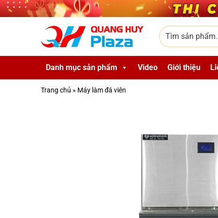
Skip to main content
Tìm sản phẩm
Danh mục sản phẩm
Video
Giới thiệu
Li
Trang chủ
»
Máy làm đá viên