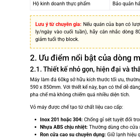
Hộ kinh doanh thực phẩm
Bảo quản hải
Lưu ý từ chuyên gia:
Nếu quán của bạn có lượn
ly/ngày vào cuối tuần), hãy cân nhắc dòng 80-
giảm tuổi thọ block.
2. Ưu điểm nổi bật của dòng 
2.1. Thiết kế nhỏ gọn, hiện đại và t
Máy làm đá 60kg sở hữu kích thước tối ưu, thường
590 x 850mm. Với thiết kế này, bạn có thể dễ dà
pha chế mà không chiếm quá nhiều diện tích.
Vỏ máy được chế tạo từ chất liệu cao cấp:
Inox 201 hoặc 304:
Chống gỉ sét tuyệt đối tr
Nhựa ABS chịu nhiệt:
Thường dùng cho cửa má
Ron cửa cao su chuyên dụng:
Giữ lạnh hiệu 