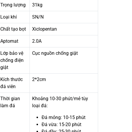
Trọng lượng
31kg
Loại khí
SN/N
Chất tạo bọt
Xiclopentan
Aptomat
2.0A
Lớp bảo vệ
Cục nguồn chống giật
chống điện
giật
Kích thước
2*2cm
đá viên
Thời gian
Khoảng 10-30 phút/mẻ tùy
làm đá
loại đá:
Đá mỏng: 10-15 phút
Đá vừa: 15-20 phút
Đá dầy: 25-30 phút