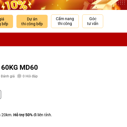
Cẩm nang
Góc
giá
Dự án
thi công
tư vấn
g bếp
thi công bếp
 60KG MD60
Đánh giá
0
Hỏi đáp
h 20km.
Hỗ trợ 50%
đi liên tỉnh.