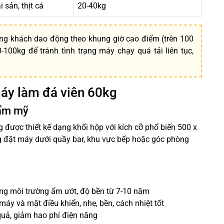
 sản, thịt cá
20-40kg
g khách dao động theo khung giờ cao điểm (trên 100
100kg để tránh tình trạng máy chạy quá tải liên tục,
máy làm đá viên 60kg
hẩm mỹ
 được thiết kế dạng khối hộp với kích cỡ phổ biến 500 x
ng đặt máy dưới quầy bar, khu vực bếp hoặc góc phòng
ong môi trường ẩm ướt, độ bền từ 7-10 năm
y và mặt điều khiển, nhẹ, bền, cách nhiệt tốt
quả, giảm hao phí điện năng