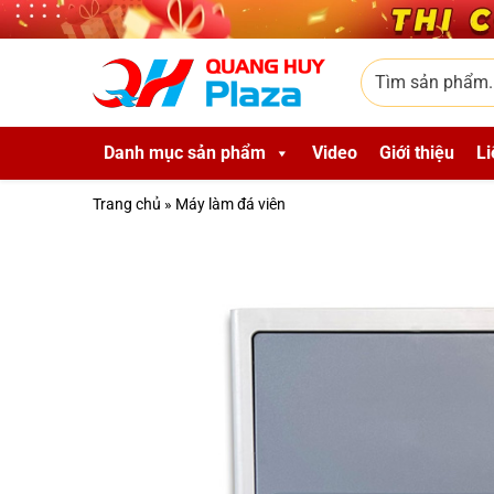
Skip to main content
Tìm sản phẩm
Danh mục sản phẩm
Video
Giới thiệu
Li
Trang chủ
»
Máy làm đá viên