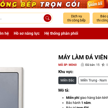
Dịch vụ
Báo 
thi công bếp
thi côn
ên hệ
Hồ sơ năng lực
Hệ thống phân phối
MÁY LÀM ĐÁ VIÊN
MÃ SP:
MD60
Đã bán: 15
0
Khu vực:
Miền Bắc
Miền Trung - Nam
Mô tả:
Miễn phí
giao hàng bán kín
Bảo hành
1 năm
.
Bảo trì
trọn đời
.