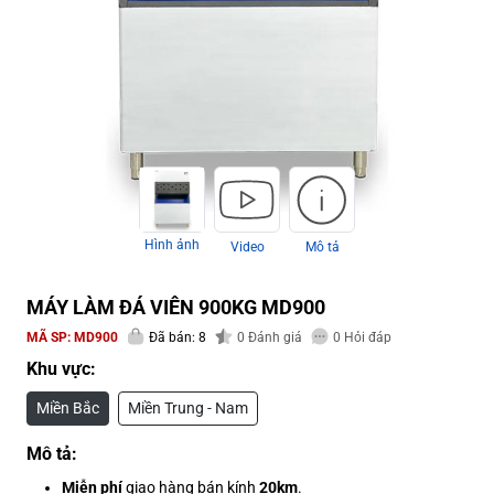
Hình ảnh
Video
Mô tả
MÁY LÀM ĐÁ VIÊN 900KG MD900
MÃ SP:
MD900
Đã bán: 8
0
Đánh giá
0
Hỏi đáp
Khu vực:
Miền Bắc
Miền Trung - Nam
Mô tả:
Miễn phí
giao hàng bán kính
20km
.