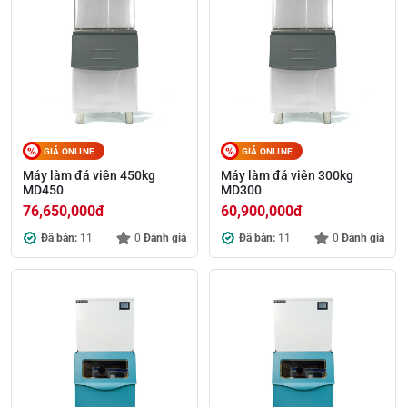
GIÁ ONLINE
GIÁ ONLINE
Máy làm đá viên 450kg
Máy làm đá viên 300kg
MD450
MD300
76,650,000
đ
60,900,000
đ
Đã bán:
11
0
Đánh giá
Đã bán:
11
0
Đánh giá