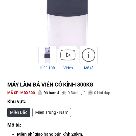
Hình ảnh
Video
Mô tả
MÁY LÀM ĐÁ VIÊN CÓ KÍNH 300KG
MÃ SP:
MDX300
Đã bán: 4
0
Đánh giá
0
Hỏi đáp
Khu vực:
Miền Bắc
Miền Trung - Nam
Mô tả:
Miễn phí
giao hàng bán kính
20km
.