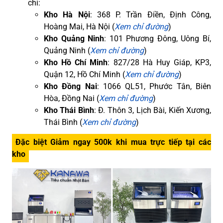
chỉ:
Kho Hà Nội
: 368 P. Trần Điền, Định Công,
Hoàng Mai, Hà Nội (
Xem chỉ đường
)
Kho Quảng Ninh
: 101 Phương Đông, Uông Bí,
Quảng Ninh (
Xem chỉ đường
)
Kho Hồ Chí Minh
: 827/28 Hà Huy Giáp, KP3,
Quận 12, Hồ Chí Minh (
Xem chỉ đường
)
Kho Đồng Nai
: 1066 QL51, Phước Tân, Biên
Hòa, Đồng Nai (
Xem chỉ đường
)
Kho Thái Bình
: Đ. Thôn 3, Lịch Bài, Kiến Xương,
Thái Bình (
Xem chỉ đường
)
Đặc biệt Giảm ngay 500k khi mua trực tiếp tại các
kho