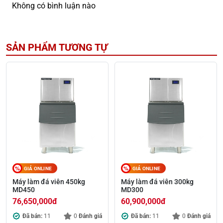
Không có bình luận nào
SẢN PHẨM TƯƠNG TỰ
GIÁ ONLINE
GIÁ ONLINE
Máy làm đá viên 450kg
Máy làm đá viên 300kg
MD450
MD300
76,650,000
đ
60,900,000
đ
Đã bán:
11
0
Đánh giá
Đã bán:
11
0
Đánh giá