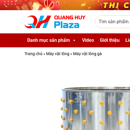
Skip to main content
Tìm sản phẩm
Danh mục sản phẩm
Video
Giới thiệu
Li
Trang chủ
»
Máy vặt lông
»
Máy vặt lông gà