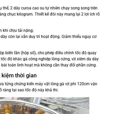
 thể, 2 dây curoa cao su tự nhiên chạy song song trên
g chục kilogram. Thiết kế đôi này mang lại 2 lợi ích rõ
khi chịu tải nặng;
dây còn lại vẫn duy trì hoạt động. Giảm thiểu nguy cơ
p biến tần (hộp số), cho phép điều chỉnh tốc độ quay
tốc độ khác gà công nghiệp lông cứng, vịt xiêm da dày
n bài toán linh hoạt mà không cần thay đổi phần cứng.
t kiệm thời gian
ưa từng chứng kiến máy vặt lông gà vịt phi 120cm vận
 ràng tại sao tốc độ này khả thi.