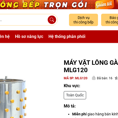
Dịch vụ
Báo 
thi công bếp
thi côn
ên hệ
Hồ sơ năng lực
Hệ thống phân phối
MÁY VẶT LÔNG GÀ
MLG120
MÃ SP:
MLG120
Đã bán: 16
Khu vực:
Toàn Quốc
Mô tả:
Miễn phí
giao hàng bán kín