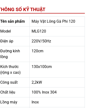
THÔNG SỐ KỸ THUẬT
Tên sản phẩm
Máy Vặt Lông Gà Phi 120
Model
MLG120
Điện áp
220V/50Hz
Đường kính
120cm
lồng
Kích thước
130x100cm
(rộng x cao)
Công suất
2,2kW
Chất liệu
100% Inox 304
Lồng máy
Inox