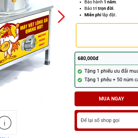
Bảo hành
1 năm
.
Bảo trì
trọn đời
.
Miễn phí
lắp đặt.
680,000đ
Tặng 1 phiếu ưu đãi mu
Tặng 1 phễu + 50 núm ca
MUA NGAY