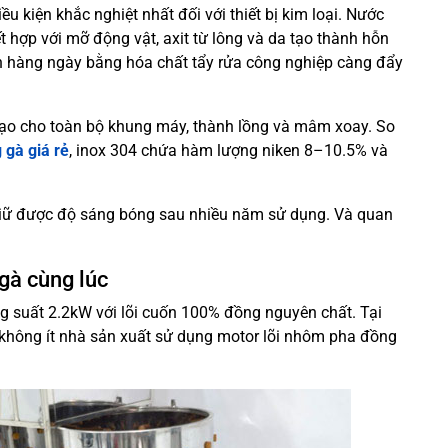
u kiện khắc nghiệt nhất đối với thiết bị kim loại. Nước
ết hợp với mỡ động vật, axit từ lông và da tạo thành hỗn
h hàng ngày bằng hóa chất tẩy rửa công nghiệp càng đẩy
 đạo cho toàn bộ khung máy, thành lồng và mâm xoay. So
 gà giá rẻ
, inox 304 chứa hàm lượng niken 8–10.5% và
t giữ được độ sáng bóng sau nhiều năm sử dụng. Và quan
gà cùng lúc
ng suất 2.2kW với lõi cuốn 100% đồng nguyên chất. Tại
ng, không ít nhà sản xuất sử dụng motor lõi nhôm pha đồng