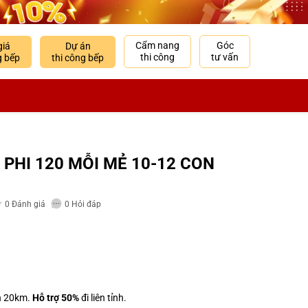
Cẩm nang
Góc
giá
Dự án
thi công
tư vấn
g bếp
thi công bếp
 PHI 120 MỖI MẺ 10-12 CON
0
Đánh giá
0
Hỏi đáp
h 20km.
Hỗ trợ 50%
đi liên tỉnh.