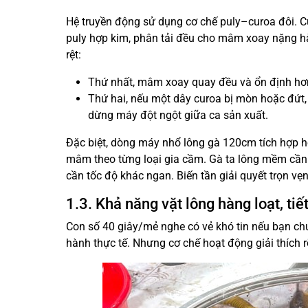
Hệ truyền động sử dụng cơ chế puly–curoa đôi. Cụ
puly hợp kim, phân tải đều cho mâm xoay nặng hàn
rệt:
Thứ nhất, mâm xoay quay đều và ổn định hơn 
Thứ hai, nếu một dây curoa bị mòn hoặc đứt, 
dừng máy đột ngột giữa ca sản xuất.
Đặc biệt, dòng máy nhổ lông gà 120cm tích hợp hộ
mâm theo từng loại gia cầm. Gà ta lông mềm cần 
cần tốc độ khác ngan. Biến tần giải quyết trọn vẹ
1.3. Khả năng vặt lông hàng loạt, tiế
Con số 40 giây/mẻ nghe có vẻ khó tin nếu bạn ch
hành thực tế. Nhưng cơ chế hoạt động giải thích rõ