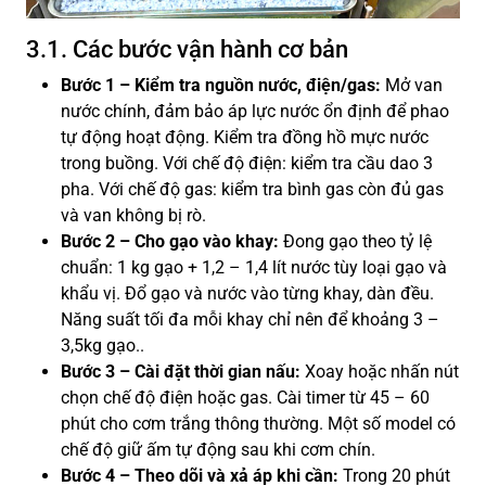
3.1. Các bước vận hành cơ bản
Bước 1 – Kiểm tra nguồn nước, điện/gas:
Mở van
nước chính, đảm bảo áp lực nước ổn định để phao
tự động hoạt động. Kiểm tra đồng hồ mực nước
trong buồng. Với chế độ điện: kiểm tra cầu dao 3
pha. Với chế độ gas: kiểm tra bình gas còn đủ gas
và van không bị rò.
Bước 2 – Cho gạo vào khay:
Đong gạo theo tỷ lệ
chuẩn: 1 kg gạo + 1,2 – 1,4 lít nước tùy loại gạo và
khẩu vị. Đổ gạo và nước vào từng khay, dàn đều.
Năng suất tối đa mỗi khay chỉ nên để khoảng 3 –
3,5kg gạo..
Bước 3 – Cài đặt thời gian nấu:
Xoay hoặc nhấn nút
chọn chế độ điện hoặc gas. Cài timer từ 45 – 60
phút cho cơm trắng thông thường. Một số model có
chế độ giữ ấm tự động sau khi cơm chín.
Bước 4 – Theo dõi và xả áp khi cần:
Trong 20 phút