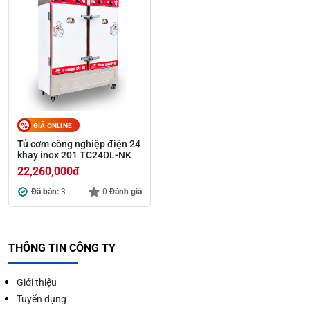
GIÁ ONLINE
Tủ cơm công nghiệp điện 24
khay inox 201 TC24DL-NK
22,260,000
đ
Đã bán:
3
0
Đánh giá
THÔNG TIN CÔNG TY
Giới thiệu
Tuyển dụng