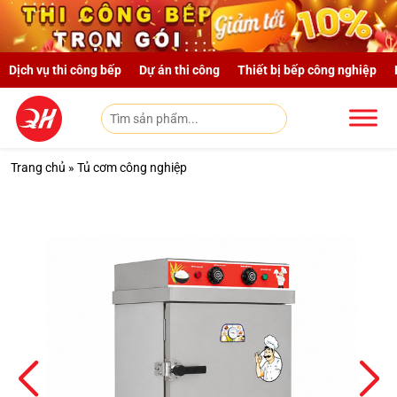
Skip to main content
Dịch vụ thi công bếp
Dự án thi công
Thiết bị bếp công nghiệp
Trang chủ
»
Tủ cơm công nghiệp