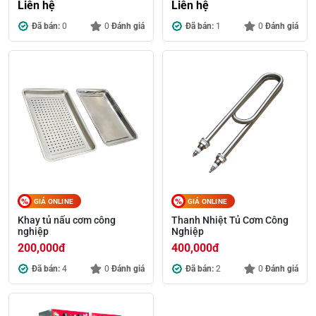
Liên hệ
Liên hệ
Đã bán:
0
0
Đánh giá
Đã bán:
1
0
Đánh giá
GIÁ ONLINE
GIÁ ONLINE
Khay tủ nấu cơm công
Thanh Nhiệt Tủ Cơm Công
nghiệp
Nghiệp
200,000
đ
400,000
đ
Đã bán:
4
0
Đánh giá
Đã bán:
2
0
Đánh giá