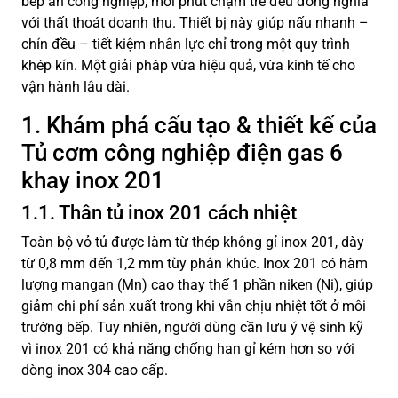
bếp ăn công nghiệp, mỗi phút chậm trễ đều đồng nghĩa
với thất thoát doanh thu. Thiết bị này giúp nấu nhanh –
chín đều – tiết kiệm nhân lực chỉ trong một quy trình
khép kín. Một giải pháp vừa hiệu quả, vừa kinh tế cho
vận hành lâu dài.
1. Khám phá cấu tạo & thiết kế của
Tủ cơm công nghiệp điện gas 6
khay inox 201
1.1. Thân tủ inox 201 cách nhiệt
Toàn bộ vỏ tủ được làm từ thép không gỉ inox 201, dày
từ 0,8 mm đến 1,2 mm tùy phân khúc. Inox 201 có hàm
lượng mangan (Mn) cao thay thế 1 phần niken (Ni), giúp
giảm chi phí sản xuất trong khi vẫn chịu nhiệt tốt ở môi
trường bếp. Tuy nhiên, người dùng cần lưu ý vệ sinh kỹ
vì inox 201 có khả năng chống han gỉ kém hơn so với
dòng inox 304 cao cấp.