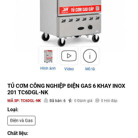
Hình ảnh
Video
Mô tả
TỦ CƠM CÔNG NGHIỆP ĐIỆN GAS 6 KHAY INOX
201 TC6DGL-NK
MÃ SP:
TC6DGL-NK
Đã bán: 6
0
Đánh giá
0
Hỏi đáp
Loại:
Điện và Gas
Chất liệu: