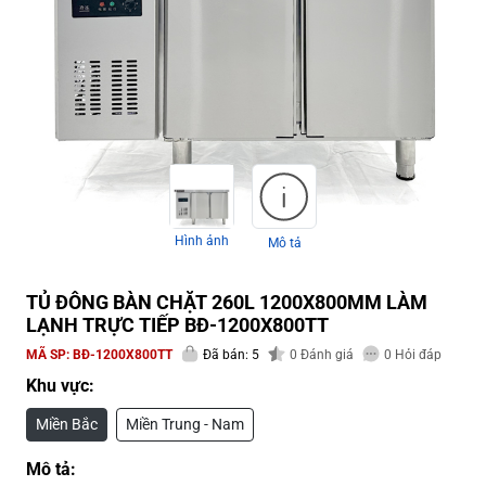
Hình ảnh
Mô tả
TỦ ĐÔNG BÀN CHẶT 260L 1200X800MM LÀM
LẠNH TRỰC TIẾP BĐ-1200X800TT
MÃ SP:
BĐ-1200X800TT
Đã bán: 5
0
Đánh giá
0
Hỏi đáp
Khu vực:
Miền Bắc
Miền Trung - Nam
Mô tả: