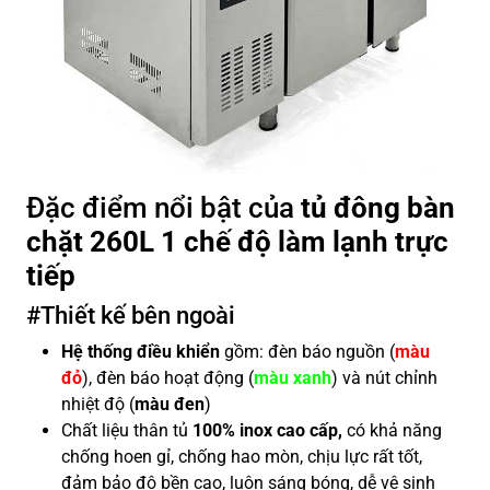
Đặc điểm nổi bật của
tủ đông bàn
chặt 260L 1 chế độ làm lạnh trực
tiếp
#Thiết kế bên ngoài
Hệ thống điều khiển
gồm: đèn báo nguồn (
màu
đỏ
), đèn báo hoạt động (
màu xanh
) và nút chỉnh
nhiệt độ (
màu đen
)
Chất liệu thân tủ
100% inox cao cấp,
có khả năng
chống hoen gỉ, chống hao mòn, chịu lực rất tốt,
đảm bảo độ bền cao, luôn sáng bóng, dễ vệ sinh