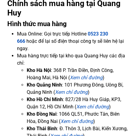
Chính sách mua hàng tại Quang
Huy
Hình thức mua hàng
Mua Online: Gọi trực tiếp Hotline
0523 230
666
hoặc để lại số điện thoại công ty sẽ liên hệ lại
ngay.
Mua hàng trực tiếp tại kho qua Quang Huy các địa
chỉ:
Kho Hà Nội
: 368 P. Trần Điền, Định Công,
Hoàng Mai, Hà Nội (
Xem chỉ đường
)
Kho Quảng Ninh
: 101 Phương Đông, Uông Bí,
Quảng Ninh (
Xem chỉ đường
)
Kho Hồ Chí Minh
: 827/28 Hà Huy Giáp, KP3,
Quận 12, Hồ Chí Minh (
Xem chỉ đường
)
Kho Đồng Nai
: 1066 QL51, Phước Tân, Biên
Hòa, Đồng Nai (
Xem chỉ đường
)
Kho Thái Bình
: Đ. Thôn 3, Lịch Bài, Kiến Xương,
Thái Bình (
Xem chỉ đường
)