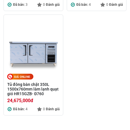
Đã bán:
3
0
Đánh giá
Đã bán:
4
0
Đánh giá
GIÁ ONLINE
Tủ đông bàn chặt 350L
1500x760mm làm lạnh quạt
gió HR15GZB- Đ760
24,675,000
đ
Đã bán:
4
0
Đánh giá