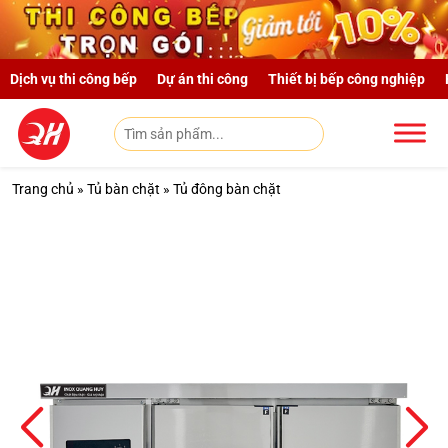
Skip to main content
Dịch vụ thi công bếp
Dự án thi công
Thiết bị bếp công nghiệp
Trang chủ
»
Tủ bàn chặt
»
Tủ đông bàn chặt