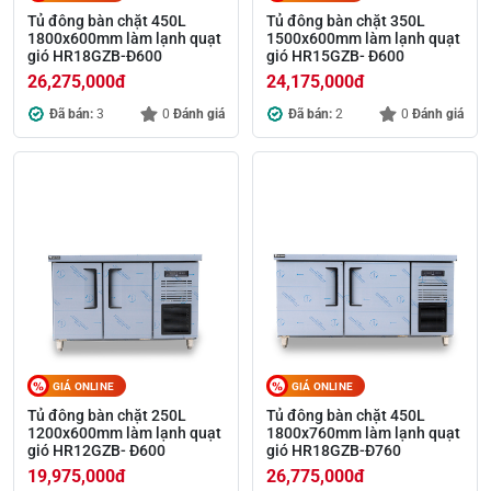
Tủ đông bàn chặt 450L
Tủ đông bàn chặt 350L
1800x600mm làm lạnh quạt
1500x600mm làm lạnh quạt
gió HR18GZB-Đ600
gió HR15GZB- Đ600
26,275,000
đ
24,175,000
đ
Đã bán:
3
0
Đánh giá
Đã bán:
2
0
Đánh giá
GIÁ ONLINE
GIÁ ONLINE
Tủ đông bàn chặt 250L
Tủ đông bàn chặt 450L
1200x600mm làm lạnh quạt
1800x760mm làm lạnh quạt
gió HR12GZB- Đ600
gió HR18GZB-Đ760
19,975,000
đ
26,775,000
đ