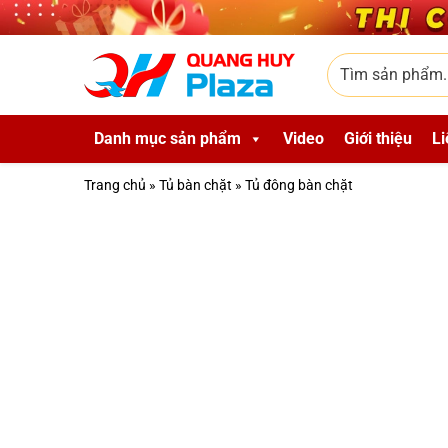
Skip to main content
Tìm sản phẩm
Danh mục sản phẩm
Video
Giới thiệu
Li
Trang chủ
»
Tủ bàn chặt
»
Tủ đông bàn chặt