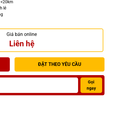
h <20km
h lẻ
ng
Giá bán online
Liên hệ
ĐẶT THEO YÊU CẦU
Gọi
ngay