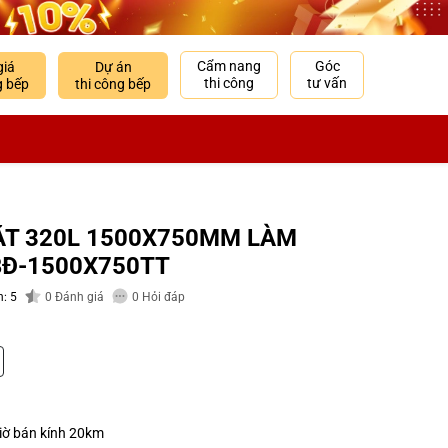
Cẩm nang
Góc
giá
Dự án
thi công
tư vấn
g bếp
thi công bếp
ẶT 320L 1500X750MM LÀM
BĐ-1500X750TT
: 5
0
Đánh giá
0
Hỏi đáp
giờ bán kính 20km