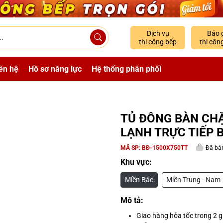
Dịch vụ
Báo 
thi công bếp
thi côn
ên hệ
Hồ sơ năng lực
Hệ thống phân phối
TỦ ĐÔNG BÀN CH
LẠNH TRỰC TIẾP 
MÃ SP:
BĐ-1500X750TT
Đã bán
Khu vực:
Miền Bắc
Miền Trung - Nam
Mô tả:
Giao hàng hỏa tốc trong 2 