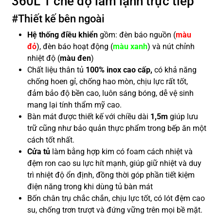
360L 1 chế độ làm lạnh trực tiếp
#Thiết kế bên ngoài
Hệ thống điều khiển
gồm: đèn báo nguồn (
màu
đỏ
), đèn báo hoạt động (
màu xanh
) và nút chỉnh
nhiệt độ (
màu đen
)
Chất liệu thân tủ
100% inox cao cấp,
có khả năng
chống hoen gỉ, chống hao mòn, chịu lực rất tốt,
đảm bảo độ bền cao, luôn sáng bóng, dễ vệ sinh
mang lại tính thẩm mỹ cao.
Bàn mát được thiết kế với chiều dài
1,5m
giúp lưu
trữ cũng như bảo quản thực phẩm trong bếp ăn một
cách tốt nhất.
Cửa tủ
làm bằng hợp kim có foam cách nhiệt và
đệm ron cao su lực hít mạnh, giúp giữ nhiệt và duy
trì nhiệt độ ổn định, đồng thời góp phần tiết kiệm
điện năng trong khi dùng tủ bàn mát
Bốn chân trụ chắc chắn, chịu lực tốt, có lót đệm cao
su, chống trơn trượt và đứng vững trên mọi bề mặt.