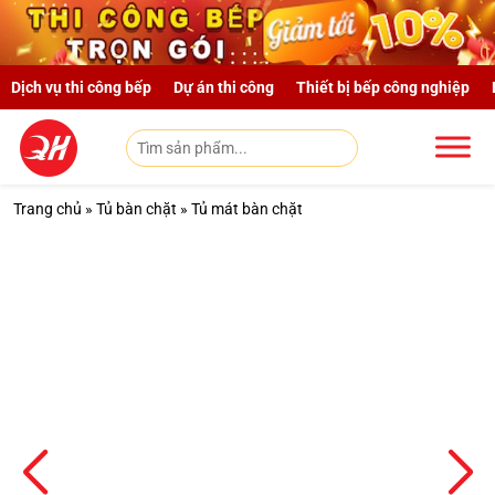
Skip to main content
Dịch vụ thi công bếp
Dự án thi công
Thiết bị bếp công nghiệp
Trang chủ
»
Tủ bàn chặt
»
Tủ mát bàn chặt