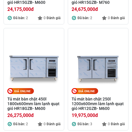
gió HR15GZB- M600
gió HR15GZB- M760
24,175,000
đ
24,675,000
đ
Đã bán:
2
0
Đánh giá
Đã bán:
2
0
Đánh giá
GIÁ ONLINE
GIÁ ONLINE
Tủ mát bàn chặt 450l
Tủ mát bàn chặt 250l
1800x600mm làm lạnh quạt
1200x600mm làm lạnh quạt
gió HR18GZB- M600
gió HR12GZB- M600
26,275,000
đ
19,975,000
đ
Đã bán:
2
0
Đánh giá
Đã bán:
3
0
Đánh giá