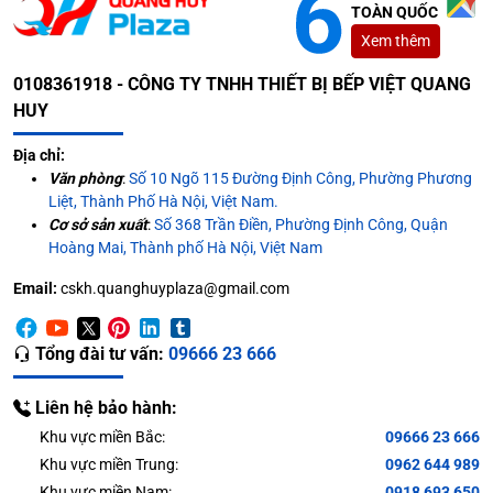
TOÀN QUỐC
Xem thêm
0108361918 - CÔNG TY TNHH THIẾT BỊ BẾP VIỆT QUANG
HUY
Địa chỉ:
Văn phòng
:
Số 10 Ngõ 115 Đường Định Công, Phường Phương
Liệt, Thành Phố Hà Nội, Việt Nam.
Cơ sở sản xuất
:
Số 368 Trần Điền, Phường Định Công, Quận
Hoàng Mai, Thành phố Hà Nội, Việt Nam
Email:
cskh.quanghuyplaza@gmail.com
Tổng đài tư vấn:
09666 23 666
Liên hệ bảo hành:
Khu vực miền Bắc:
09666 23 666
Khu vực miền Trung:
0962 644 989
Khu vực miền Nam:
0918 693 650