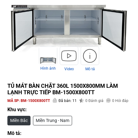
Hình ảnh
Video
Mô tả
TỦ MÁT BÀN CHẶT 360L 1500X800MM LÀM
LẠNH TRỰC TIẾP BM-1500X800TT
MÃ SP:
BM-1500X800TT
Đã bán: 11
0
Đánh giá
0
Hỏi đáp
Khu vực:
Miền Bắc
Miền Trung - Nam
Mô tả: