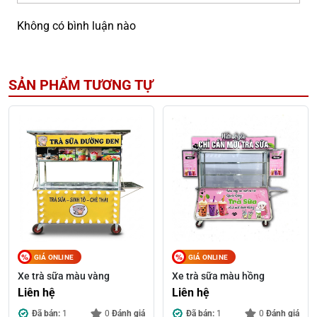
Không có bình luận nào
SẢN PHẨM TƯƠNG TỰ
GIÁ ONLINE
GIÁ ONLINE
Xe trà sữa màu vàng
Xe trà sữa màu hồng
Liên hệ
Liên hệ
Đã bán:
1
0
Đánh giá
Đã bán:
1
0
Đánh giá