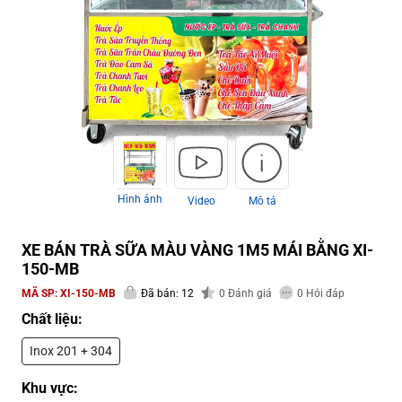
Hình ảnh
Video
Mô tả
XE BÁN TRÀ SỮA MÀU VÀNG 1M5 MÁI BẰNG XI-
150-MB
MÃ SP:
XI-150-MB
Đã bán: 12
0
Đánh giá
0
Hỏi đáp
Chất liệu:
Inox 201 + 304
Khu vực: