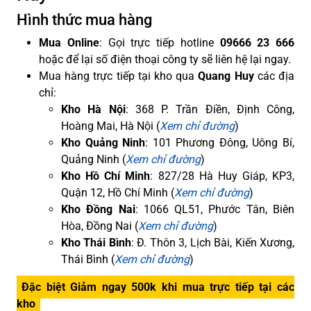
Hình thức mua hàng
Mua Online
: Gọi trực tiếp hotline
09666 23 666
hoặc để lại số điện thoại công ty sẽ liên hệ lại ngay.
Mua hàng trực tiếp tại kho qua
Quang Huy
các địa
chỉ:
Kho Hà Nội
: 368 P. Trần Điền, Định Công,
Hoàng Mai, Hà Nội (
Xem chỉ đường
)
Kho Quảng Ninh
: 101 Phương Đông, Uông Bí,
Quảng Ninh (
Xem chỉ đường
)
Kho Hồ Chí Minh
: 827/28 Hà Huy Giáp, KP3,
Quận 12, Hồ Chí Minh (
Xem chỉ đường
)
Kho Đồng Nai
: 1066 QL51, Phước Tân, Biên
Hòa, Đồng Nai (
Xem chỉ đường
)
Kho Thái Bình
: Đ. Thôn 3, Lịch Bài, Kiến Xương,
Thái Bình (
Xem chỉ đường
)
Đặc biệt Giảm ngay 500k khi mua trực tiếp tại các
kho