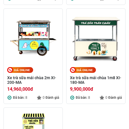
GIÁ ONLINE
GIÁ ONLINE
Xe trà sữa mái chùa 2m XI-
Xe trà sữa mái chùa 1m8 XI-
200-MA
180-MA
14,960,000
đ
9,900,000
đ
Đã bán:
8
0
Đánh giá
Đã bán:
8
0
Đánh giá