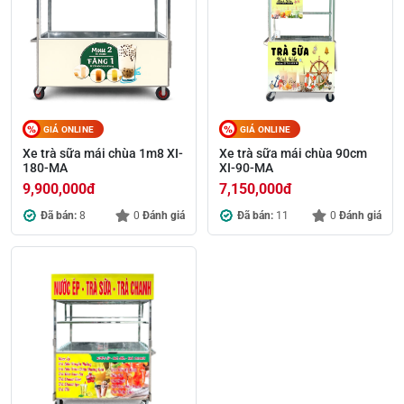
GIÁ ONLINE
GIÁ ONLINE
Xe trà sữa mái chùa 1m8 XI-
Xe trà sữa mái chùa 90cm
180-MA
XI-90-MA
9,900,000
đ
7,150,000
đ
Đã bán:
8
0
Đánh giá
Đã bán:
11
0
Đánh giá