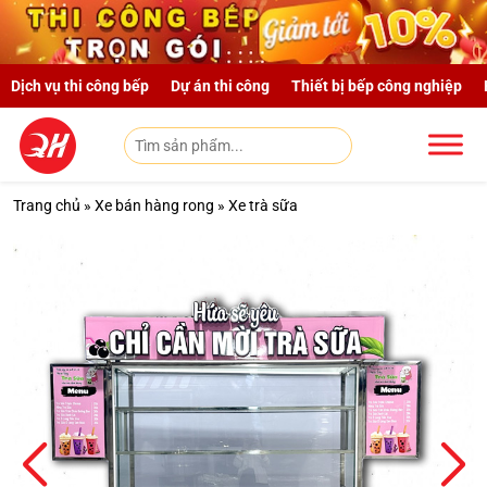
Skip to main content
Dịch vụ thi công bếp
Dự án thi công
Thiết bị bếp công nghiệp
Trang chủ
»
Xe bán hàng rong
»
Xe trà sữa