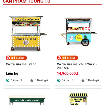
SẢN PHẨM TƯƠNG TỰ
GIÁ ONLINE
GIÁ ONLINE
Xe trà sữa màu vàng
Xe trà sữa mái chùa 2m XI-
200-MA
Liên hệ
14,960,000
đ
Đã bán:
1
0
Đánh giá
Đã bán:
8
0
Đánh giá