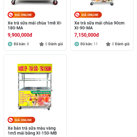
GIÁ ONLINE
GIÁ ONLINE
Xe trà sữa mái chùa 1m8 XI-
Xe trà sữa mái chùa 90cm
180-MA
XI-90-MA
9,900,000
đ
7,150,000
đ
Đã bán:
8
0
Đánh giá
Đã bán:
11
0
Đánh giá
GIÁ ONLINE
Xe bán trà sữa màu vàng
1m5 mái bằng XI-150-MB