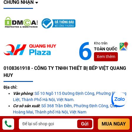
CHỨNG NHẬN
Kho trên
TOÀN QUỐC
Xem thêm
0108361918 - CÔNG TY TNHH THIẾT BỊ BẾP VIỆT QUANG
HUY
Địa chỉ:
Văn phòng
:
Số 10 Ngõ 115 Đường Định Công, Phường Phương
Liệt, Thành Phố Hà Nội, Việt Nam.
Cơ sở sản xuất
:
Số 368 Trần Điền, Phường Định Công, Quận
Hoàng Mai, Thành phố Hà Nội, Việt Nam
Email:
cskh.quanghuyplaza@gmail.com
Gửi
MUA NGAY