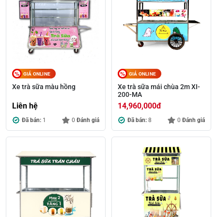
GIÁ ONLINE
GIÁ ONLINE
Xe trà sữa màu hồng
Xe trà sữa mái chùa 2m XI-
200-MA
Liên hệ
14,960,000
đ
Đã bán:
1
0
Đánh giá
Đã bán:
8
0
Đánh giá