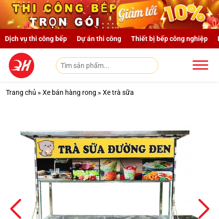
Skip to main content
Dịch vụ thi công bếp
Dự án thi công
Thiết bị bếp công nghiệp
Trang chủ
»
Xe bán hàng rong
»
Xe trà sữa