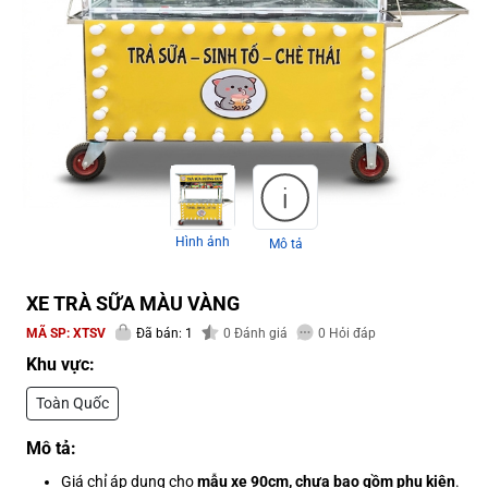
Hình ảnh
Mô tả
XE TRÀ SỮA MÀU VÀNG
MÃ SP:
XTSV
Đã bán: 1
0
Đánh giá
0
Hỏi đáp
Khu vực:
Toàn Quốc
Mô tả:
Giá chỉ áp dụng cho
mẫu xe 90cm, chưa bao gồm phụ kiện
.