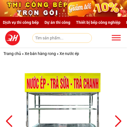
Skip to main content
Dịch vụ thi công bếp
Dự án thi công
Thiết bị bếp công nghiệp
Trang chủ
»
Xe bán hàng rong
»
Xe nước ép