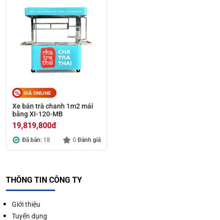
GIÁ ONLINE
Xe bán trà chanh 1m2 mái
bằng XI-120-MB
19,819,800
đ
Đã bán:
18
0
Đánh giá
THÔNG TIN CÔNG TY
Giới thiệu
Tuyển dụng