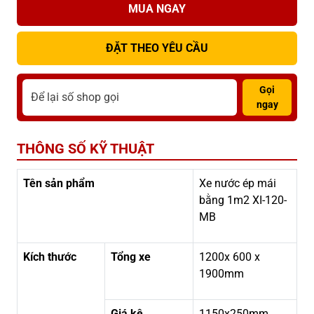
MUA NGAY
ĐẶT THEO YÊU CẦU
Gọi
ngay
THÔNG SỐ KỸ THUẬT
Tên sản phẩm
Xe nước ép mái
bằng 1m2 XI-120-
MB
Kích thước
Tổng xe
1200x 600 x
1900mm
Giá kệ
1150x250mm