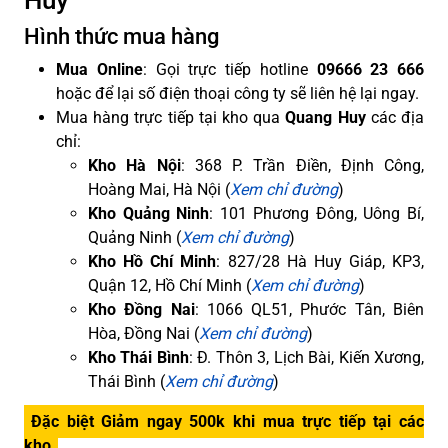
Huy
Hình thức mua hàng
Mua Online
: Gọi trực tiếp hotline
09666 23 666
hoặc để lại số điện thoại công ty sẽ liên hệ lại ngay.
Mua hàng trực tiếp tại kho qua
Quang Huy
các địa
chỉ:
Kho Hà Nội
: 368 P. Trần Điền, Định Công,
Hoàng Mai, Hà Nội (
Xem chỉ đường
)
Kho Quảng Ninh
: 101 Phương Đông, Uông Bí,
Quảng Ninh (
Xem chỉ đường
)
Kho Hồ Chí Minh
: 827/28 Hà Huy Giáp, KP3,
Quận 12, Hồ Chí Minh (
Xem chỉ đường
)
Kho Đồng Nai
: 1066 QL51, Phước Tân, Biên
Hòa, Đồng Nai (
Xem chỉ đường
)
Kho Thái Bình
: Đ. Thôn 3, Lịch Bài, Kiến Xương,
Thái Bình (
Xem chỉ đường
)
Đặc biệt Giảm ngay 500k khi mua trực tiếp tại các
kho