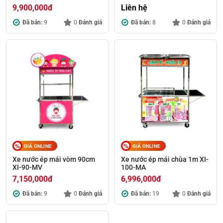
9,900,000
đ
Liên hệ
Đã bán:
9
0
Đánh giá
Đã bán:
8
0
Đánh giá
GIÁ ONLINE
GIÁ ONLINE
Xe nước ép mái vòm 90cm
Xe nước ép mái chùa 1m XI-
XI-90-MV
100-MA
7,150,000
đ
6,996,000
đ
Đã bán:
9
0
Đánh giá
Đã bán:
19
0
Đánh giá