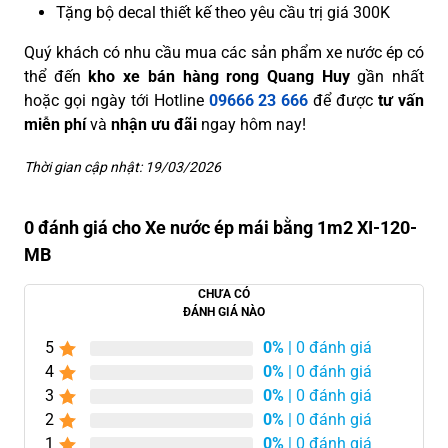
Tặng bộ decal thiết kế theo yêu cầu trị giá 300K
Quý khách có nhu cầu mua các sản phẩm xe nước ép có
thể đến
kho xe bán hàng rong Quang Huy
gần nhất
hoặc gọi ngày tới Hotline
09666 23 666
để được
tư vấn
miễn phí
và
nhận ưu đãi
ngay hôm nay!
Thời gian cập nhật: 19/03/2026
0 đánh giá cho Xe nước ép mái bằng 1m2 XI-120-
MB
CHƯA CÓ
ĐÁNH GIÁ NÀO
5
0%
| 0 đánh giá
4
0%
| 0 đánh giá
3
0%
| 0 đánh giá
2
0%
| 0 đánh giá
1
0%
| 0 đánh giá