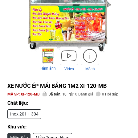
Hình ảnh
Video
Mô tả
XE NƯỚC ÉP MÁI BẰNG 1M2 XI-120-MB
MÃ SP:
XI-120-MB
Đã bán: 10
0
Đánh giá
0
Hỏi đáp
Chất liệu:
Inox 201 + 304
Khu vực:
Miền Bắc
Miền Trung - Nam