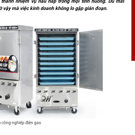
n thành nhiệm vụ nấu hấp trong mọi tình huống. Dù mất
nhờ vậy mà việc kinh doanh không lo gặp gián đoạn.
 công nghiệp điện gas