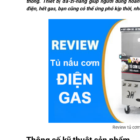
thống. Thiết bị đa-zi-năng giúp người dùng hoà
điện, hết gas, bạn cũng có thể ứng phó kịp thời, 
Review tủ cơm
Thông số kỹ thuật sản phẩm