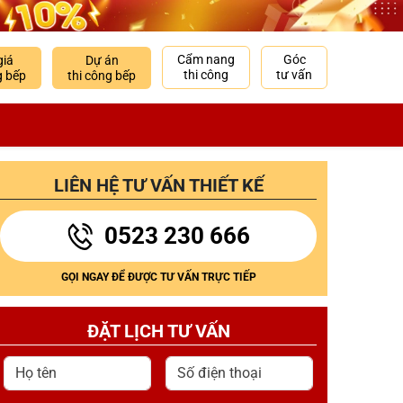
Cẩm nang
Góc
giá
Dự án
thi công
tư vấn
g bếp
thi công bếp
LIÊN HỆ TƯ VẤN THIẾT KẾ
0523 230 666
GỌI NGAY ĐỂ ĐƯỢC TƯ VẤN TRỰC TIẾP
ĐẶT LỊCH TƯ VẤN
Họ tên
Số điện thoại