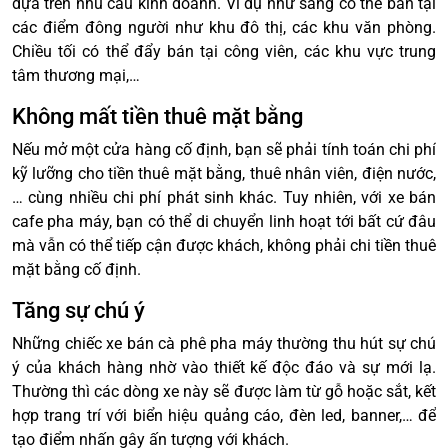
dựa trên nhu cầu kinh doanh. Ví dụ như sáng có thể bán tại
các điểm đông người như khu đô thị, các khu văn phòng.
Chiều tối có thể đẩy bán tại công viên, các khu vực trung
tâm thương mại,…
Không mất tiền thuê mặt bằng
Nếu mở một cửa hàng cố định, bạn sẽ phải tính toán chi phí
kỹ lưỡng cho tiền thuê mặt bằng, thuê nhân viên, điện nước,
… cùng nhiều chi phí phát sinh khác. Tuy nhiên, với xe bán
cafe pha máy, bạn có thể di chuyển linh hoạt tới bất cứ đâu
mà vẫn có thể tiếp cận được khách, không phải chi tiền thuê
mặt bằng cố định.
Tăng sự chú ý
Những chiếc xe bán cà phê pha máy thường thu hút sự chú
ý của khách hàng nhờ vào thiết kế độc đáo và sự mới lạ.
Thường thì các dòng xe này sẽ được làm từ gỗ hoặc sắt, kết
hợp trang trí với biển hiệu quảng cáo, đèn led, banner,… để
tạo điểm nhấn gây ấn tượng với khách.