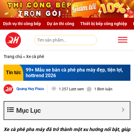
Skip to main content
Dịch vụ thi công bếp
Dự án thi công
Thiết bị bếp công nghiệp
Trang chủ
»
Xe cà phê
99+ Mẫu xe bán cà phê pha máy đẹp, tiện lợi,
Tin tức
hottrend 2026
Quang Huy Plaza
1.257 Lượt xem
1 Bình luận
Mục Lục
Xe cà phê pha máy đã trở thành một xu hướng nổi bật, giúp