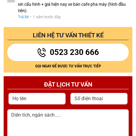
xin cấu hình + giá hiện nay xe bán cafe pha máy (hình đầu
tiên).
Trả lời
•
1 năm trước đây
LIÊN HỆ TƯ VẤN THIẾT KẾ
0523 230 666
GỌI NGAY ĐỂ ĐƯỢC TƯ VẤN TRỰC TIẾP
ĐẶT LỊCH TƯ VẤN
Họ tên
Số điện thoại
Diện tích, ngân sách.....