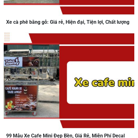
Xe cà phê bằng gỗ: Giá rẻ, Hiện đại, Tiện lợi, Chất lượng
99 Mẫu Xe Cafe Mini Đẹp Bền, Giá Rẻ, Miễn Phí Decal