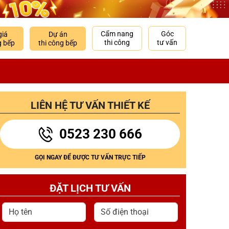
Cẩm nang
Góc
giá
Dự án
thi công
tư vấn
g bếp
thi công bếp
LIÊN HỆ TƯ VẤN THIẾT KẾ
0523 230 666
GỌI NGAY ĐỂ ĐƯỢC TƯ VẤN TRỰC TIẾP
ĐẶT LỊCH TƯ VẤN
Họ tên
Số điện thoại