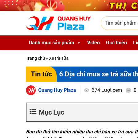
Skip to main content
Tìm sản phẩm
Danh mục sản phẩm
Video
Giới thiệu
Li
Trang chủ
»
Xe trà sữa
6 Địa chỉ mua xe trà sữa th
Tin tức
Quang Huy Plaza
374 Lượt xem
0
Mục Lục
Bạn đã thử tìm kiếm nhiều địa chỉ bán xe trà sữa