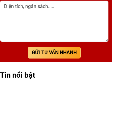
Diện tích, ngân sách.....
GỬI TƯ VẤN NHANH
Tin nổi bật