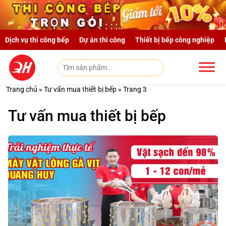
Skip to main content
Dịch vụ thi công bếp
Dự án thi công
Thiết bị bếp công nghiệp
Trang chủ
»
Tư vấn mua thiết bị bếp
»
Trang 3
Tư vấn mua thiết bị bếp