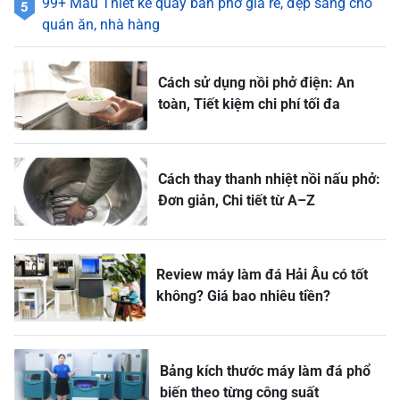
99+ Mẫu Thiết kế quầy bán phở giá rẻ, đẹp sang cho
quán ăn, nhà hàng
Cách sử dụng nồi phở điện: An
toàn, Tiết kiệm chi phí tối đa
Cách thay thanh nhiệt nồi nấu phở:
Đơn giản, Chi tiết từ A–Z
Review máy làm đá Hải Âu có tốt
không? Giá bao nhiêu tiền?
Bảng kích thước máy làm đá phổ
biến theo từng công suất