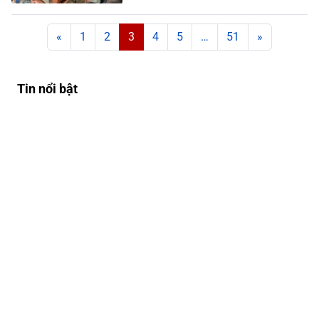
Posts navigation
«
1
2
3
4
5
…
51
»
Tin nổi bật