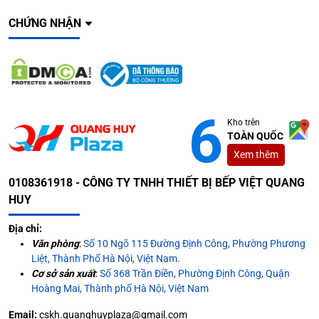
CHỨNG NHẬN
Kho trên
TOÀN QUỐC
Xem thêm
0108361918 - CÔNG TY TNHH THIẾT BỊ BẾP VIỆT QUANG
HUY
Địa chỉ:
Văn phòng
:
Số 10 Ngõ 115 Đường Định Công, Phường Phương
Liệt, Thành Phố Hà Nội, Việt Nam.
Cơ sở sản xuất
:
Số 368 Trần Điền, Phường Định Công, Quận
Hoàng Mai, Thành phố Hà Nội, Việt Nam
Email:
cskh.quanghuyplaza@gmail.com