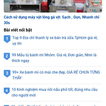
Cách sử dụng máy vặt lông gà vịt: Sạch , Gọn, Nhanh chỉ
30s
Bài viết nổi bật
Top 9 Địa chỉ thanh lý xe bán trà sữa TpHcm giá rẻ,
uy tín
99 Mẫu tủ bánh mì Nhôm: Giá rẻ, Đơn giản, Nhìn là
thích ngay
99+ Xe bánh mì có mái che đẹp, GIÁ RẺ CHƯA TỪNG
THẤY
10 Kinh nghiệm mua nồi nấu phở tốt, đúng nhu cầu
cho người mới