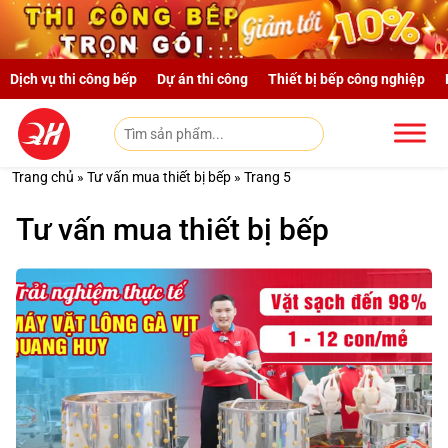
Skip to main content
Dịch vụ thi công bếp
Dự án thi công
Thiết bị bếp công nghiệp
Trang chủ
»
Tư vấn mua thiết bị bếp
»
Trang 5
Tư vấn mua thiết bị bếp