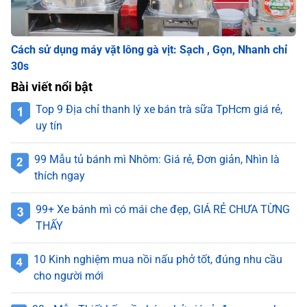
Cách sử dụng máy vặt lông gà vịt: Sạch , Gọn, Nhanh chỉ
30s
Bài viết nổi bật
Top 9 Địa chỉ thanh lý xe bán trà sữa TpHcm giá rẻ,
uy tín
99 Mẫu tủ bánh mì Nhôm: Giá rẻ, Đơn giản, Nhìn là
thích ngay
99+ Xe bánh mì có mái che đẹp, GIÁ RẺ CHƯA TỪNG
THẤY
10 Kinh nghiệm mua nồi nấu phở tốt, đúng nhu cầu
cho người mới