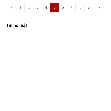
Posts navigation
«
1
…
3
4
5
6
7
…
51
»
Tin nổi bật