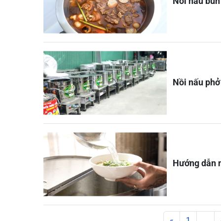
Nồi nấu bún
Nồi nấu phở 
Hướng dẫn n
Posts navigation
«
1
…