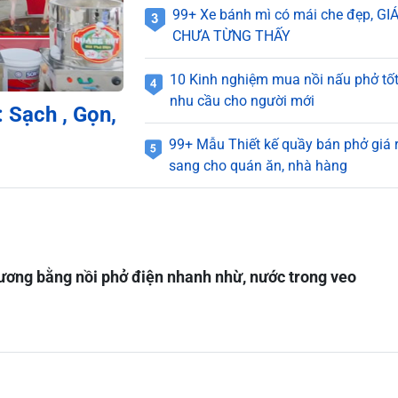
99+ Xe bánh mì có mái che đẹp, GI
CHƯA TỪNG THẤY
10 Kinh nghiệm mua nồi nấu phở tốt
nhu cầu cho người mới
: Sạch , Gọn,
99+ Mẫu Thiết kế quầy bán phở giá r
sang cho quán ăn, nhà hàng
ơng bằng nồi phở điện nhanh nhừ, nước trong veo