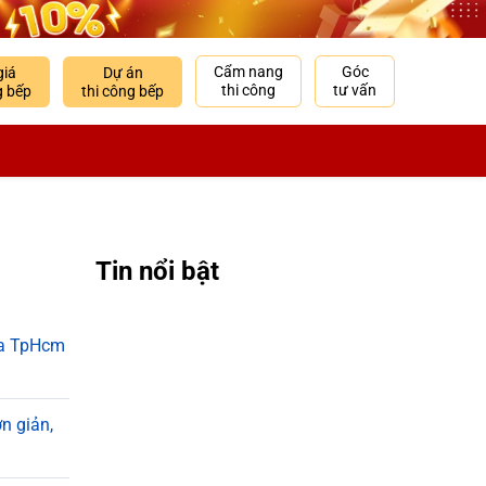
Cẩm nang
Góc
giá
Dự án
thi công
tư vấn
g bếp
thi công bếp
Tin nổi bật
sữa TpHcm
n giản,