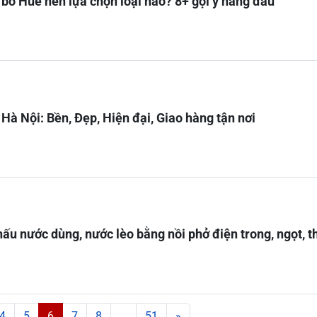
 bò Huế nên lựa chọn loại nào? 8+ gợi ý hàng đầu
Hà Nội: Bền, Đẹp, Hiện đại, Giao hàng tận nơi
ấu nước dùng, nước lèo bằng nồi phở điện trong, ngọt, 
4
5
6
7
8
…
51
»