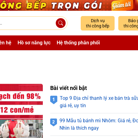
Dịch vụ
Báo 
thi công bếp
thi côn
ên hệ
Hồ sơ năng lực
Hệ thống phân phối
Bài viết nổi bật
Top 9 Địa chỉ thanh lý xe bán trà 
giá rẻ, uy tín
99 Mẫu tủ bánh mì Nhôm: Giá rẻ, Đơ
Nhìn là thích ngay