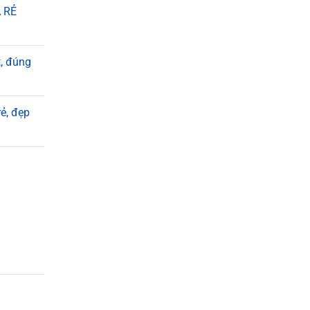
Á RẺ
, đúng
ẻ, đẹp