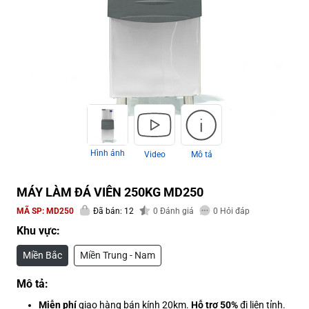
Hình ảnh
Video
Mô tả
MÁY LÀM ĐÁ VIÊN 250KG MD250
MÃ SP:
MD250
Đã bán: 12
0
Đánh giá
0
Hỏi đáp
Khu vực:
Miền Bắc
Miền Trung - Nam
Mô tả:
Miễn phí
giao hàng bán kính 20km.
Hỗ trợ 50%
đi liên tỉnh.