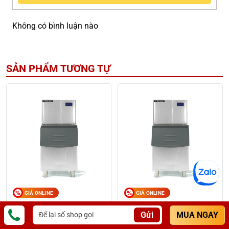
Không có bình luận nào
SẢN PHẨM TƯƠNG TỰ
GIÁ ONLINE
GIÁ ONLINE
Máy làm đá viên 450kg
Máy làm đá viên 300kg
Gửi
MUA NGAY
MD450
MD300
76,650,000
đ
60,900,000
đ