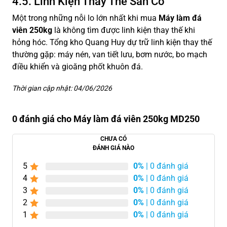
4.5. Linh Kiện Thay Thế Sẵn Có
Một trong những nỗi lo lớn nhất khi mua
Máy làm đá
viên 250kg
là không tìm được linh kiện thay thế khi
hỏng hóc. Tổng kho Quang Huy dự trữ linh kiện thay thế
thường gặp: máy nén, van tiết lưu, bơm nước, bo mạch
điều khiển và gioăng phốt khuôn đá.
Thời gian cập nhật: 04/06/2026
0 đánh giá cho Máy làm đá viên 250kg MD250
CHƯA CÓ
ĐÁNH GIÁ NÀO
5
0%
| 0 đánh giá
4
0%
| 0 đánh giá
3
0%
| 0 đánh giá
2
0%
| 0 đánh giá
1
0%
| 0 đánh giá