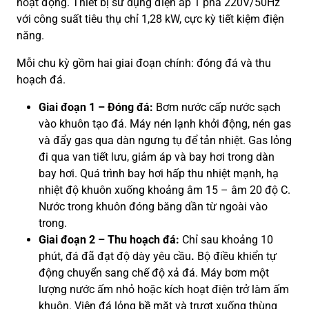
hoạt động. Thiết bị sử dụng điện áp 1 pha 220V/50Hz
với công suất tiêu thụ chỉ 1,28 kW, cực kỳ tiết kiệm điện
năng.
Mỗi chu kỳ gồm hai giai đoạn chính: đóng đá và thu
hoạch đá.
Giai đoạn 1 – Đóng đá:
Bơm nước cấp nước sạch
vào khuôn tạo đá. Máy nén lạnh khởi động, nén gas
và đẩy gas qua dàn ngưng tụ để tản nhiệt. Gas lỏng
đi qua van tiết lưu, giảm áp và bay hơi trong dàn
bay hơi. Quá trình bay hơi hấp thu nhiệt mạnh, hạ
nhiệt độ khuôn xuống khoảng âm 15 – âm 20 độ C.
Nước trong khuôn đóng băng dần từ ngoài vào
trong.
Giai đoạn 2 – Thu hoạch đá:
Chỉ sau khoảng 10
phút, đá đã đạt độ dày yêu cầu
.
Bộ điều khiển tự
động chuyển sang chế độ xả đá. Máy bơm một
lượng nước ấm nhỏ hoặc kích hoạt điện trở làm ấm
khuôn. Viên đá lỏng bề mặt và trượt xuống thùng