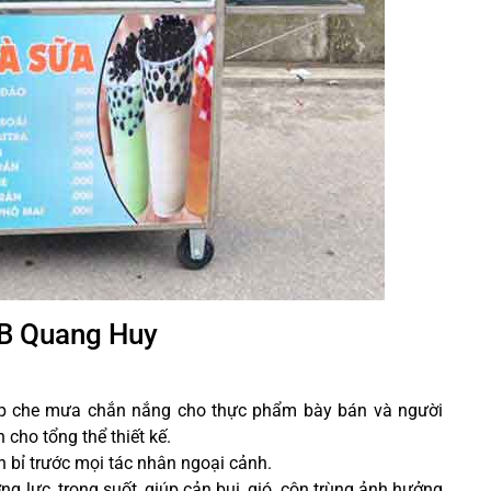
MB Quang Huy
úp che mưa chắn nắng cho thực phẩm bày bán và người
n cho tổng thể thiết kế.
n bỉ
trước mọi tác nhân ngoại cảnh.
ng lực, trong suốt, giúp cản bụi, gió, côn trùng ảnh hưởng