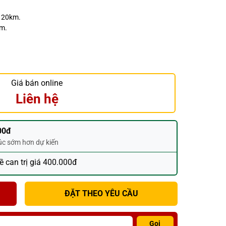
h 20km.
ăm.
Giá bán online
Liên hệ
00đ
húc sớm hơn dự kiến
đề can trị giá 400.000đ
ĐẶT THEO YÊU CẦU
Gọi