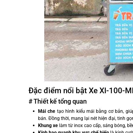
Đặc điểm nổi bật Xe XI-100-
# Thiết kế tổng quan
Mái che
tạo hình kiểu mái bằng cơ bản, gi
bán. Đồng thời, mang lại nét hiện đại, tinh gọ
Khung xe
làm từ inox cao cấp, sáng bóng, bề
Kính bao quanh khu vực chế biến
là kính cườ