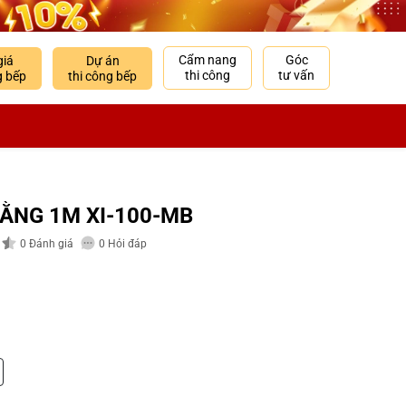
Cẩm nang
Góc
giá
Dự án
thi công
tư vấn
g bếp
thi công bếp
BẰNG 1M XI-100-MB
0
Đánh giá
0
Hỏi đáp