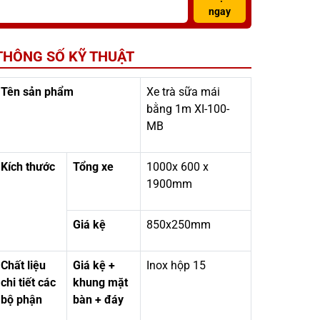
ngay
THÔNG SỐ KỸ THUẬT
Tên sản phẩm
Xe trà sữa mái
bằng 1m XI-100-
MB
Kích thước
Tổng xe
1000x 600 x
1900mm
Giá kệ
850x250mm
Chất liệu
Giá kệ +
Inox hộp 15
chi tiết các
khung mặt
bộ phận
bàn + đáy