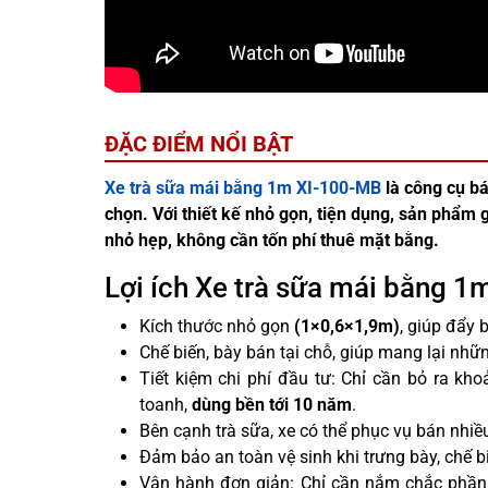
ĐẶC ĐIỂM NỔI BẬT
Xe trà sữa mái bằng 1m XI-100-MB
là công cụ b
chọn. Với thiết kế nhỏ gọn, tiện dụng, sản phẩm g
nhỏ hẹp, không cần tốn phí thuê mặt bằng.
Lợi ích Xe trà sữa mái bằng 
Kích thước nhỏ gọn
(1×0,6×1,9m)
, giúp đẩy 
Chế biến, bày bán tại chỗ, giúp mang lại nh
Tiết kiệm chi phí đầu tư: Chỉ cần bỏ ra kh
toanh,
dùng
bền tới 10 năm
.
Bên cạnh trà sữa, xe có thể phục vụ bán nhiề
Đảm bảo an toàn vệ sinh khi trưng bày, chế 
Vận hành đơn giản: Chỉ cần nắm chắc phần t