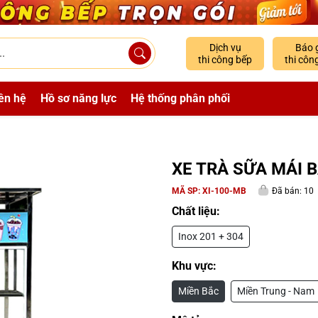
Dịch vụ
Báo 
thi công bếp
thi côn
ên hệ
Hồ sơ năng lực
Hệ thống phân phối
XE TRÀ SỮA MÁI 
MÃ SP:
XI-100-MB
Đã bán: 10
Chất liệu:
Inox 201 + 304
Khu vực:
Miền Bắc
Miền Trung - Nam