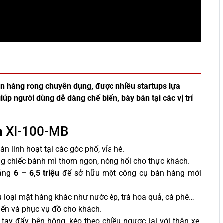
án hàng rong chuyên dụng, được nhiều startups lựa
iúp người dùng dễ dàng chế biến, bày bán tại các vị trí
1m XI-100-MB
bán linh hoạt tại các góc phố, vỉa hè.
ững chiếc bánh mì thơm ngon, nóng hổi cho thực khách.
oảng
6 – 6,5 triệu
để sở hữu một công cụ bán hàng mới
u loại mặt hàng khác như nước ép, trà hoa quả, cà phê…
biến và phục vụ đồ cho khách.
ay đẩy bên hông, kéo theo chiều ngược lại với thân xe.