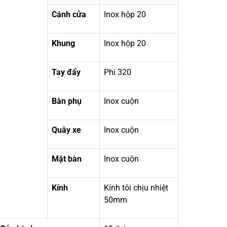
Cánh cửa
Inox hộp 20
Khung
Inox hộp 20
Tay đẩy
Phi 320
Bàn phụ
Inox cuộn
Quây xe
Inox cuộn
Mặt bàn
Inox cuộn
Kính
Kính tôi chịu nhiệt
50mm