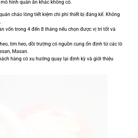
ều mô hình quán ăn khác không có.
uán cháo lòng tiết kiệm chi phí thiết bị đáng kể. Không
.
 vốn trong 4 đến 8 tháng nếu chọn được vị trí tốt và
eo, tim heo, dồi trường có nguồn cung ổn định từ các lò
issan, Masan.
hách hàng có xu hướng quay lại định kỳ và giới thiệu