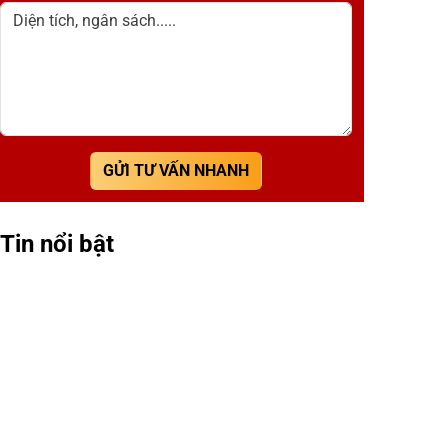
Diện tích, ngân sách.....
GỬI TƯ VẤN NHANH
Tin nổi bật