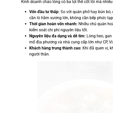
Kinh doanh cháo lòng có ba lợi thế cốt lõi mà nhi
Vốn đầu tư thấp:
So với quán phở hay bún bò, q
cần lò hầm xương lớn, không cần bếp phức tạp
Thời gian hoàn vốn nhanh:
Nhiều chủ quán hoàn
kiểm soát chi phí nguyên liệu tốt.
Nguyên liệu đa dạng và dễ tìm:
Lòng heo, gan h
mổ địa phương và nhà cung cấp lớn như CP, V
Khách hàng trung thành cao:
Khi đã quen vị, k
người thân.