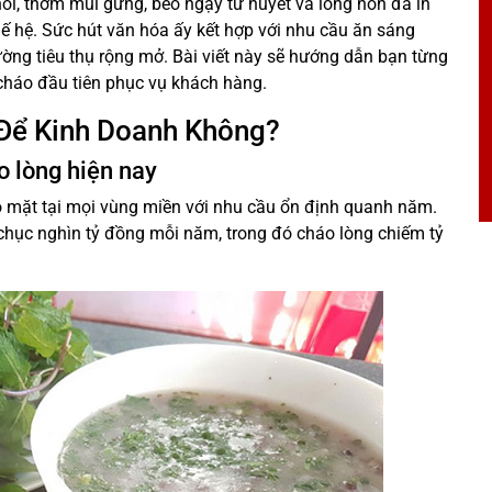
ổi, thơm mùi gừng, béo ngậy từ huyết và lòng non đã in
hế hệ. Sức hút văn hóa ấy kết hợp với nhu cầu ăn sáng
rường tiêu thụ rộng mở. Bài viết này sẽ hướng dẫn bạn từng
cháo đầu tiên phục vụ khách hàng.
Để Kinh Doanh Không?
o lòng hiện nay
ó mặt tại mọi vùng miền với nhu cầu ổn định quanh năm.
 chục nghìn tỷ đồng mỗi năm, trong đó cháo lòng chiếm tỷ