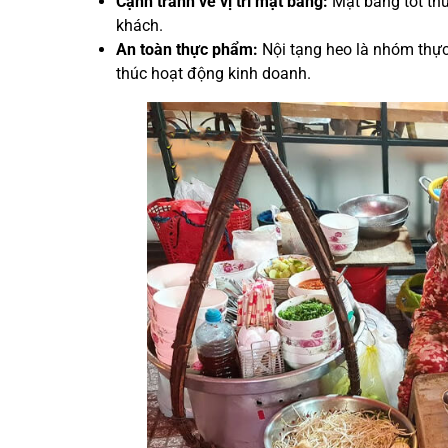
Cạnh tranh về vị trí mặt bằng:
Mặt bằng tốt thườ
khách.
An toàn thực phẩm:
Nội tạng heo là nhóm thự
thúc hoạt động kinh doanh.