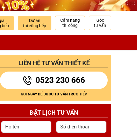
Cẩm nang
Góc
giá
Dự án
thi công
tư vấn
g bếp
thi công bếp
LIÊN HỆ TƯ VẤN THIẾT KẾ
0523 230 666
GỌI NGAY ĐỂ ĐƯỢC TƯ VẤN TRỰC TIẾP
ĐẶT LỊCH TƯ VẤN
Họ tên
Số điện thoại