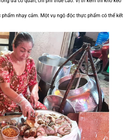
ng đã có quán, chi phí thuê cao. Vị trí kém thì khó kéo
c phẩm nhạy cảm. Một vụ ngộ độc thực phẩm có thể kết