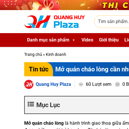
Skip to main content
Tìm sản phẩm
Danh mục sản phẩm
Video
Giới thiệu
Li
Trang chủ
»
Kinh doanh
Mở quán cháo lòng cần n
Tin tức
Quang Huy Plaza
60 Lượt xem
0 B
Mục Lục
Mở quán cháo lòng
là hành trình giao thoa giữa ẩm