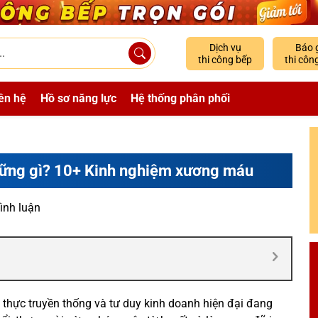
Dịch vụ
Báo 
thi công bếp
thi côn
ên hệ
Hồ sơ năng lực
Hệ thống phân phối
hững gì? 10+ Kinh nghiệm xương máu
ình luận
 thực truyền thống và tư duy kinh doanh hiện đại đang